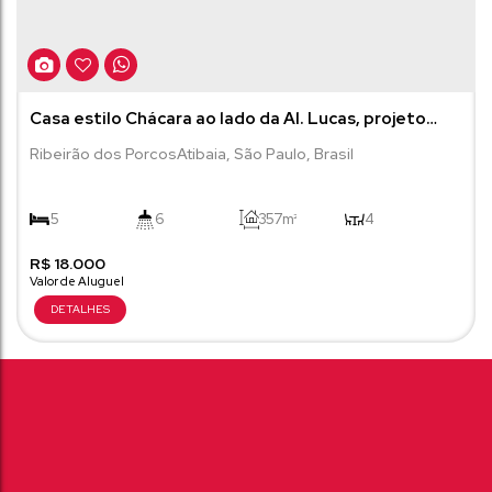
Casa estilo Chácara ao lado da Al. Lucas, projeto
moderno 4 suítes, lazer, horta e pomar...Um sonho
Ribeirão dos Porcos
Atibaia
,
São Paulo
,
Brasil
5
6
357m²
4
R$
4
18.000
1000m²
5