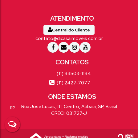
Central do Cliente
contato@dicasaimoveis.com.br
(11) 93503-1194
(11) 2427-7077
Rua José Lucas
,
111
,
Centro
,
Atibaia
,
SP
,
Brasil
CRECI: 031727-J
Apresenta.me ~ Plataforma Imobiliária