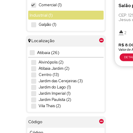
Comercial (1)
Salão 
Centr
Industrial (1)
CEP: 1
Jesus 
Galpão (1)
2
Localização
R$
8.0
Atibaia (26)
Alvinópolis (2)
Atibaia Jardim (2)
Centro (13)
Jardim das Cerejeiras (3)
Jardim do Lago (1)
Jardim Imperial (1)
Jardim Paulista (2)
Vila Thais (2)
Bom Jesus dos Perdões (1)
Código
Centro (1)