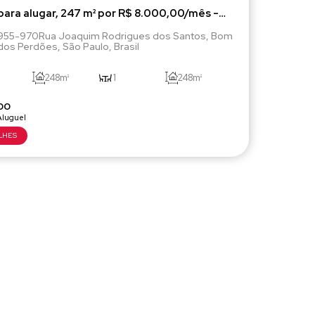
para alugar, 247 m² por R$ 8.000,00/mês -
o - Bom Jesus dos Perdões/SP
2955-970
Rua Joaquim Rodrigues dos Santos
,
Bom
dos Perdões
,
São Paulo
,
Brasil
248m²
1
248m²
00