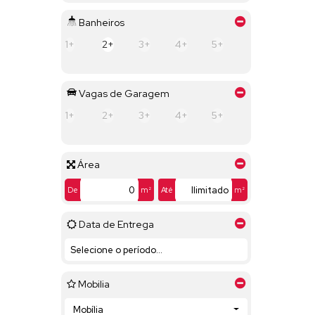
Banheiros
1+
2+
3+
4+
5+
Vagas de Garagem
1+
2+
3+
4+
5+
Área
De
m²
Até
m²
Data de Entrega
Mobilia
Mobília