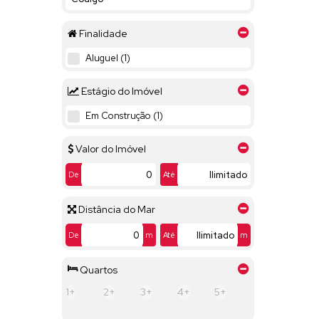
Finalidade
Aluguel (1)
Estágio do Imóvel
Em Construção (1)
Valor do Imóvel
De
Até
Distância do Mar
De
m
Até
m
Quartos
1+
2+
3+
4+
5+