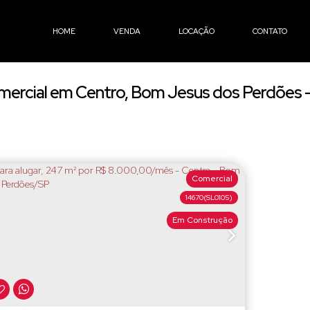
HOME
VENDA
LOCAÇÃO
CONTATO
ercial em Centro, Bom Jesus dos Perdões 
Comercial
14670
(SL0105)
Em Construção