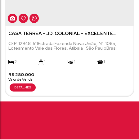
CASA TÉRREA - JD. COLONIAL - EXCELENTE
OPORTUNIDADE!
CEP: 12948-511
Estrada Fazenda Nova União
,
N°:
1085
,
Loteamento Vale das Flores
,
Atibaia
São Paulo
Brasil
2
1
1
1
R$
40m²
280.000