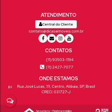
Central do Cliente
contato@dicasaimoveis.com.br
(11) 93503-1194
(11) 2427-7077
Rua José Lucas
,
111
,
Centro
,
Atibaia
,
SP
,
Brasil
CRECI: 031727-J
Apresenta.me ~ Plataforma Imobiliária