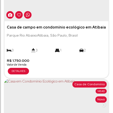
Casa de campo em condomínio ecológico em Atibaia
Parque Rio Abaixo
Atibaia
,
São Paulo
,
Brasil
3
3
1
2
R$
215m²
1.750.000
2100m²
Casa de Condomínio
14540
Novo