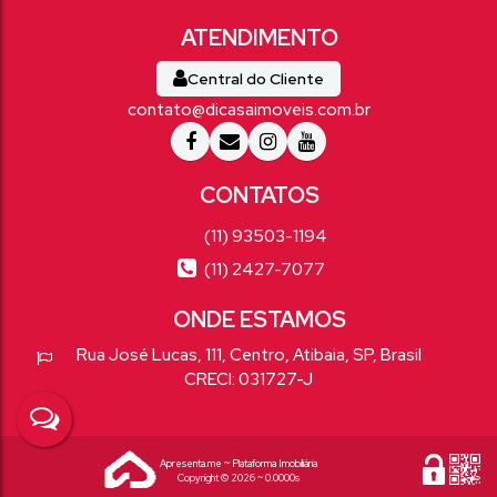
Central do Cliente
contato@dicasaimoveis.com.br
(11) 93503-1194
(11) 2427-7077
Rua José Lucas
,
111
,
Centro
,
Atibaia
,
SP
,
Brasil
CRECI: 031727-J
Apresenta.me ~ Plataforma Imobiliária
Copyright © 2026 ~ 0.0000s