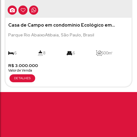
Casa de Campo em condomínio Ecológico em
Atibaia
Parque Rio Abaixo
Atibaia
,
São Paulo
,
Brasil
6
8
6
500m²
R$
1000m²
3.000.000