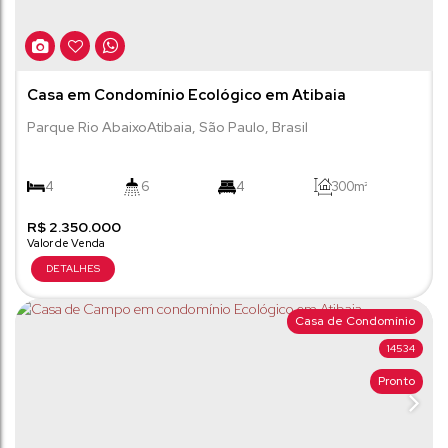
Casa em Condomínio Ecológico em Atibaia
Parque Rio Abaixo
Atibaia
,
São Paulo
,
Brasil
4
6
4
300m²
R$
910m²
2.350.000
Casa de Condomínio
14534
Pronto