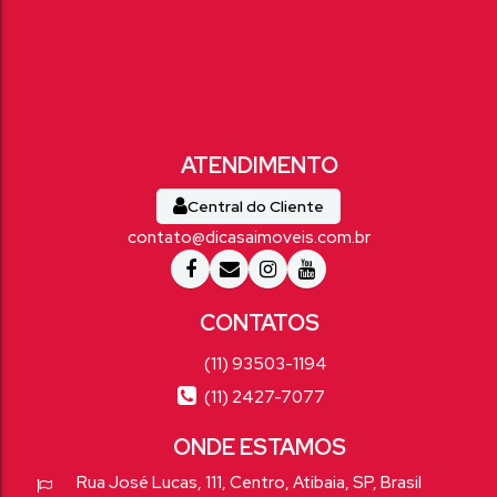
Central do Cliente
contato@dicasaimoveis.com.br
(11) 93503-1194
(11) 2427-7077
Rua José Lucas
,
111
,
Centro
,
Atibaia
,
SP
,
Brasil