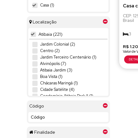
Casa (1)
Casa c
1.200.
CEP: 1
Brasil
Localização
3
Atibaia (221)
Jardim Colonial (2)
R$
3
1.2
Centro (2)
Jardim Terceiro Centenário (1)
Alvinópolis (7)
Atibaia Jardim (3)
Boa Vista (1)
Chácaras Maringá (1)
Cidade Satélite (4)
Condomínio Atibaia Park II (1)
Condomínio Parque das Garças II (1)
Código
Condominio Quintas da Boa Vista (1)
Jardim Alvinópolis (7)
Jardim América (2)
Jardim Brasil (4)
Finalidade
Jardim Brogotá (1)