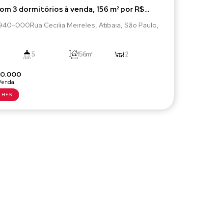
om 3 dormitórios à venda, 156 m² por R$
000,00 - Terras de Atibaia - Atibaia/SP
2940-000
Rua Cecilia Meireles
,
Atibaia
,
São Paulo
,
5
156m²
2
00.000
275m²
2