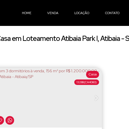
HOME
VENDA
LOCAÇÃO
CONTATO
asa em Loteamento Atibaia Park I, Atibaia - 
Casa
13288
(CA4060)