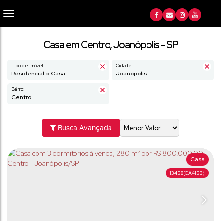
Casa em Centro, Joanópolis - SP
Tipo de Imóvel:
Cidade:
Residencial » Casa
Joanópolis
Bairro:
Centro
Busca Avançada
Casa
13458
(CA4153)