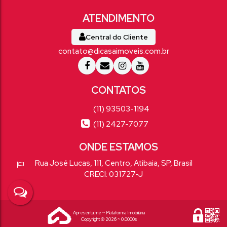
Central do Cliente
contato@dicasaimoveis.com.br
(11) 93503-1194
(11) 2427-7077
Rua José Lucas
,
111
,
Centro
,
Atibaia
,
SP
,
Brasil
CRECI: 031727-J
Apresenta.me ~ Plataforma Imobiliária
Copyright © 2026 ~ 0.0000s