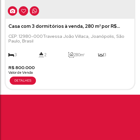
Casa com 3 dormitórios à venda, 280 m² por R$
800.000,00 - Centro - Joanópolis/SP
CEP: 12980-000
Travessa João Villaca
,
Joanópolis
,
São
Paulo
,
Brasil
3
2
280m²
3
R$
800.000
1
300m²
2