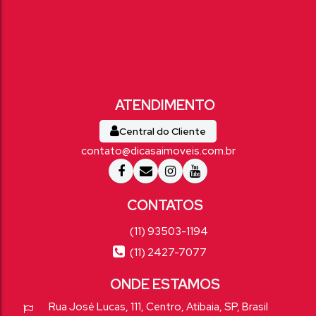
Central do Cliente
contato@dicasaimoveis.com.br
(11) 93503-1194
(11) 2427-7077
Rua José Lucas
,
111
,
Centro
,
Atibaia
,
SP
,
Brasil