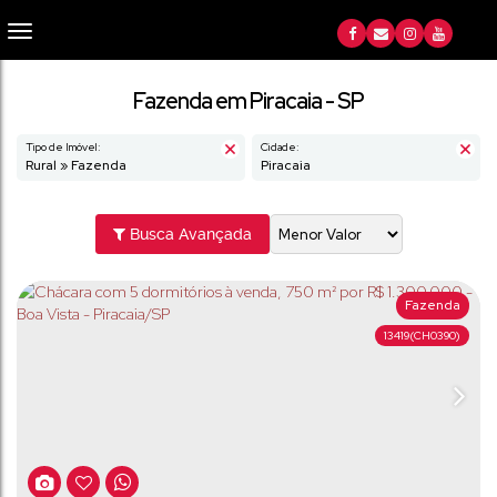
Fazenda em Piracaia - SP
Tipo de Imóvel:
Cidade:
Rural » Fazenda
Piracaia
Busca Avançada
Fazenda
13419
(CH0390)