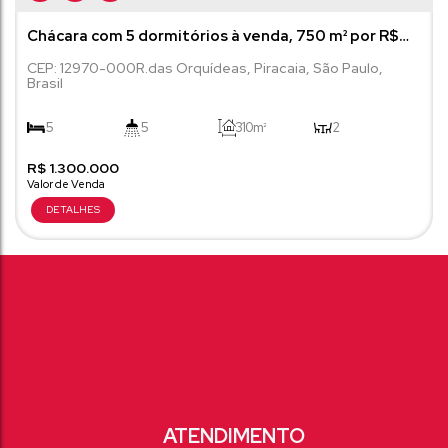
Chácara com 5 dormitórios à venda, 750 m² por R$
1.300.000 - Boa Vista - Piracaia/SP
CEP: 12970-000
R.das Orquídeas
,
Piracaia
,
São Paulo
,
Brasil
5
5
310m²
2
R$
5
1.300.000
750m²