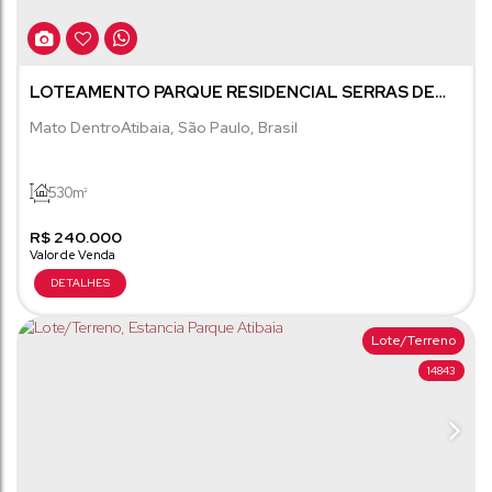
LOTEAMENTO PARQUE RESIDENCIAL SERRAS DE
ATIBAIA II
Mato Dentro
Atibaia
,
São Paulo
,
Brasil
530m²
R$
240.000
Lote/Terreno
14843