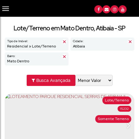
Lote/Terreno em Mato Dentro, Atibaia - SP
Tipo de Imóvel:
Cidade:
Residencial » Lote/Terreno
Atibaia
Bairro:
Mato Dentro
Busca Avançada
Lote/Terreno
15232
Somente Terreno