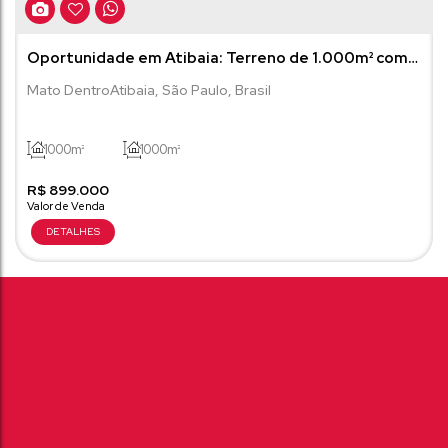
Oportunidade em Atibaia: Terreno de 1.000m² com
Escritura e Matrícula Registrada
Mato Dentro
Atibaia
,
São Paulo
,
Brasil
1000m²
1000m²
R$
899.000