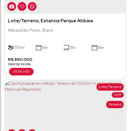
Lote/Terreno, Estancia Parque Atibaia
Atibaia
São Paulo
,
Brasil
1000m²
36m
28m
36m
R$
32m
890.000
Lote/Terreno
15071
Terreno