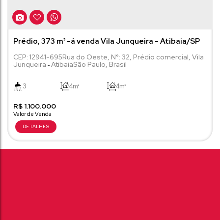
Prédio, 373 m² -á venda Vila Junqueira - Atibaia/SP
CEP: 12941-695
Rua do Oeste
,
N°:
32
,
Prédio comercial
,
Vila
Junqueira
Atibaia
São Paulo
,
Brasil
3
4m²
4m²
R$
1.100.000