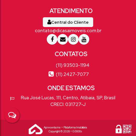
Central do Cliente
contato@dicasaimoveis.com.br
(11) 93503-1194
(11) 2427-7077
Rua José Lucas
,
111
,
Centro
,
Atibaia
,
SP
,
Brasil
CRECI: 031727-J
Apresenta.me ~ Plataforma Imobiliária
Copyright © 2026 ~ 0.0000s