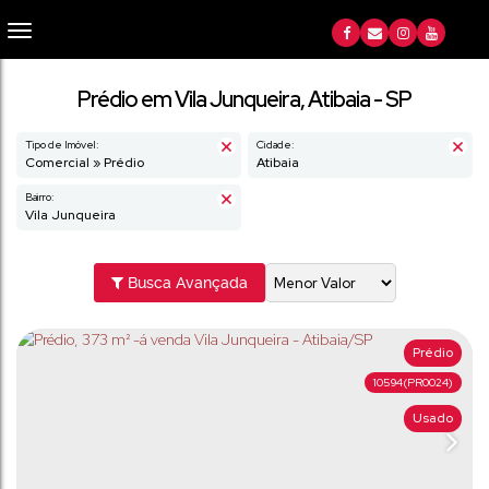
Prédio em Vila Junqueira, Atibaia - SP
Tipo de Imóvel:
Cidade:
Comercial » Prédio
Atibaia
Bairro:
Vila Junqueira
Busca Avançada
Prédio
10594
(PR0024)
Usado