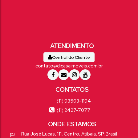
Central do Cliente
contato@dicasaimoveis.com.br
(11) 93503-1194
(11) 2427-7077
Rua José Lucas
,
111
,
Centro
,
Atibaia
,
SP
,
Brasil