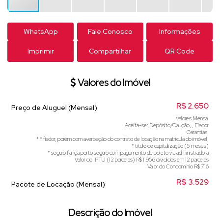
WhatsApp
Fale Conosco
Informações
Imprimir
Compartilhar
QR Code
Valores do Imóvel
R$
2.650
Preço de Aluguel (Mensal)
Valores Mensal
Aceita-se: Depósito/Caução, , Fiador
Garantias:
* ⁠* fiador, porém com averbação do contrato de locação na matrícula do imóvel;
* ⁠titulo de capitalização (5 meses)
* ⁠seguro fiança porto seguro com pagamento de boleto via administradora
Valor do IPTU (12 parcelas)
R$
1.956 divididos em 12 parcelas
Valor do Condominio
R$
716
R$
3.529
Pacote de Locação (Mensal)
Descrição do Imóvel