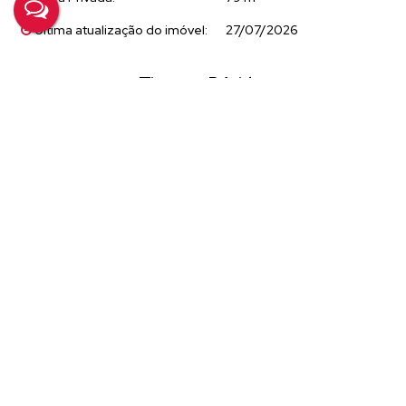
Última atualização do imóvel:
27/07/2026
Tire suas Dúvidas
Nome:
Email:
Telefone/Celular:
Finalidade:
Mensagem: