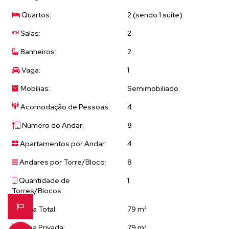
todos os dias, diretamente da sua janela ou enquanto relaxa nas áreas
Quartos:
2 (sendo 1 suíte)
comuns do condomínio. É uma verdadeira experiência sensorial que
eleva o conceito de morar bem. Não perca a oportunidade de fazer
Salas:
2
deste apartamento o seu novo lar. Entre em contato para agendar
Banheiros:
2
uma visita com um de nossos profissionais de corretagem.
Vaga:
1
Di Casa Imóveis + Você = Certeza de de Bons Negócios e de
Mobílias:
Semimobiliado
Sonhos Realizados!!!
Acomodação de Pessoas:
4
Número do Andar:
8
Apartamentos por Andar:
4
Andares por Torre/Bloco:
8
Quantidade de
1
Torres/Blocos:
Área Total:
79 m²
Área Privada:
79 m²