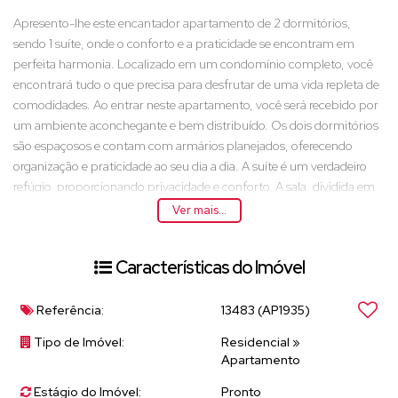
Apresento-lhe este encantador apartamento de 2 dormitórios,
sendo 1 suíte, onde o conforto e a praticidade se encontram em
perfeita harmonia. Localizado em um condomínio completo, você
encontrará tudo o que precisa para desfrutar de uma vida repleta de
comodidades. Ao entrar neste apartamento, você será recebido por
um ambiente aconchegante e bem distribuído. Os dois dormitórios
são espaçosos e contam com armários planejados, oferecendo
organização e praticidade ao seu dia a dia. A suíte é um verdadeiro
refúgio, proporcionando privacidade e conforto. A sala, dividida em
dois ambientes, é perfeita para receber amigos e familiares. A
Ver mais...
cozinha integrada, com armários planejados, torna a experiência de
cozinhar ainda mais prazerosa e funcional. Mas as comodidades não
Características do Imóvel
param por aí: O condomínio oferece uma gama de opções de lazer,
incluindo piscina adulto e infantil para os dias de sol, uma academia
bem equipada para manter a forma, um playground para as
Referência:
13483
(AP1935)
crianças se divertirem e um salão de festas com churrasqueira, ideal
Tipo de Imóvel:
Residencial
»
para confraternizações e momentos especiais. O diferencial deste
Apartamento
condomínio é, sem dúvida, a vista deslumbrante que se estende por
todo o complexo. Imagine poder desfrutar de uma paisagem incrível
Estágio do Imóvel:
Pronto