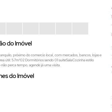
ão do Imóvel
tranquilo, próximo do comercio local, com mercados, bancos, lojas e
rea útil: 57m²02 Dormitórios sendo 01 suíteSalaCozinha estilo
não perca tempo, agende já uma visita.
hes do Imóvel