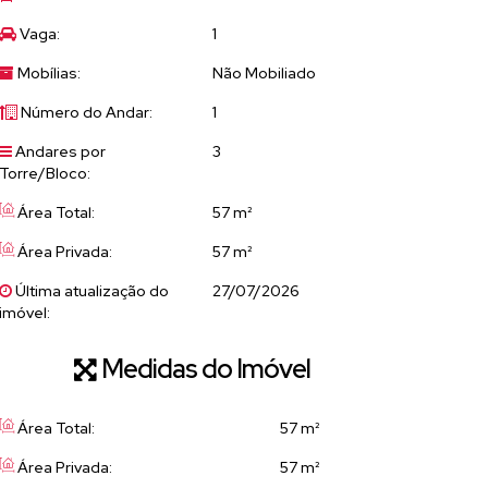
Vaga:
1
Mobílias:
Não Mobiliado
Número do Andar:
1
Andares por
3
Torre/Bloco:
Área Total:
57 m²
Área Privada:
57 m²
Última atualização do
27/07/2026
imóvel:
Medidas do Imóvel
Área Total:
57 m²
Área Privada:
57 m²