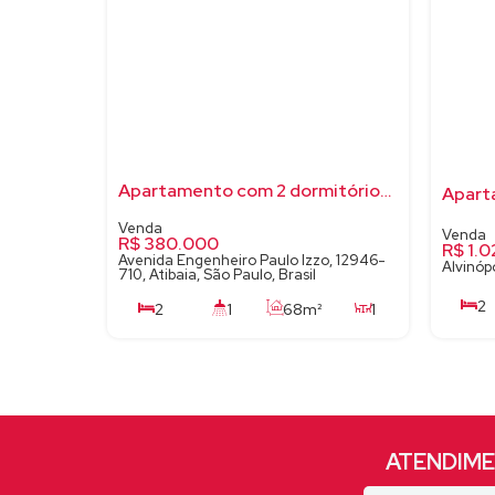
Apartamento com 2 dormitórios para venda - Jardim Maristela - Atibaia/SP
Aparta
R$
380.000
R$
1.0
Avenida Engenheiro Paulo Izzo, 12946-
Alvinópo
710, Atibaia, São Paulo, Brasil
2
2
1
68m²
1
2
75m²
1