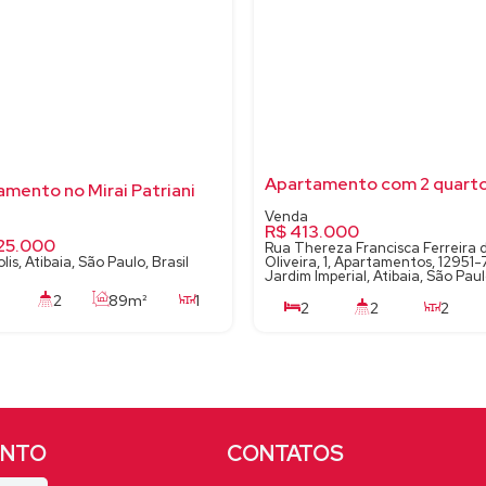
mento no Mirai Patriani
R$
413.000
25.000
Rua Thereza Francisca Ferreira 
lis, Atibaia, São Paulo, Brasil
Oliveira, 1, Apartamentos, 12951-
Jardim Imperial, Atibaia, São Paul
2
89m²
1
2
2
2
89m²
2
89m²
1