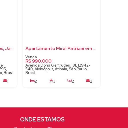
Apartamento com 2 quartos, Jardim Imperial - Atibaia
Apartamento Mirai Patriani em Atibaia
R$
990.000
de
Avenida Dona Gertrudes, 181, 12942-
795,
540, Alvinópolis, Atibaia, São Paulo,
o, Brasil
Brasil
1
2
3
2
2
65m²
113m²
2
85m²