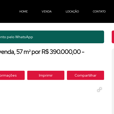
HOME
VENDA
LOCAÇÃO
CONTATO
nto pelo
WhatsApp
enda, 57 m² por R$ 390.000,00 -
formações
Imprimir
Compartilhar