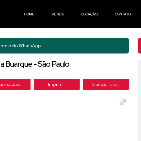
HOME
VENDA
LOCAÇÃO
CONTATO
nto pelo
WhatsApp
a Buarque - São Paulo
formações
Imprimir
Compartilhar