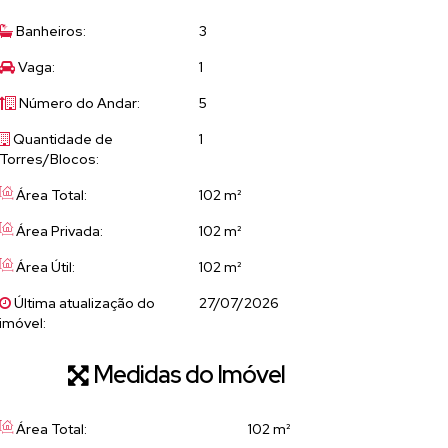
Banheiros:
3
Vaga:
1
Número do Andar:
5
Quantidade de
1
Torres/Blocos:
Área Total:
102 m²
Área Privada:
102 m²
Área Útil:
102 m²
Última atualização do
27/07/2026
imóvel:
Medidas do Imóvel
Área Total:
102 m²