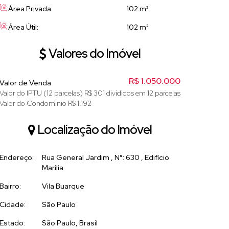
Área Privada:
102 m²
Área Útil:
102 m²
Valores do Imóvel
R$
1.050.000
Valor de Venda
Valor do IPTU (12 parcelas)
R$
301 divididos em 12 parcelas
Valor do Condominio
R$
1.192
Localização do Imóvel
Endereço:
Rua General Jardim
,
N°:
630
,
Edifício
Marília
Bairro:
Vila Buarque
Cidade:
São Paulo
Estado:
São Paulo, Brasil