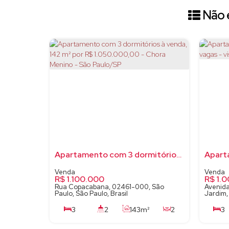
Não é
Apartamento com 3 dormitórios à venda, 142 m² por R$ 1.050.000,00 - Chora Menino - São Paulo/SP
R$
1.100.000
R$
1.0
Rua Copacabana, 02461-000, São
Avenida
Paulo, São Paulo, Brasil
Jardim, 
3
2
143m²
2
3
1
193m²
2
50m²
2