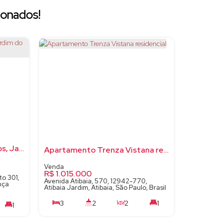
ionados!
Apartamento com 3 quartos, Jardim do Sul - Bragança Paulista
Apartamento Trenza Vistana residencial
R$
1.015.000
to 301,
Avenida Atibaia, 570, 12942-770,
nça
Atibaia Jardim, Atibaia, São Paulo, Brasil
3
2
2
1
1
2
102m²
98m²