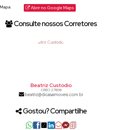
Mapa:
Abrir no Google Maps
Consulte nossos Corretores
Beatriz Custodio
CRECI
271838
beatriz@dicasaimoveis.com.br
Gostou? Compartilhe