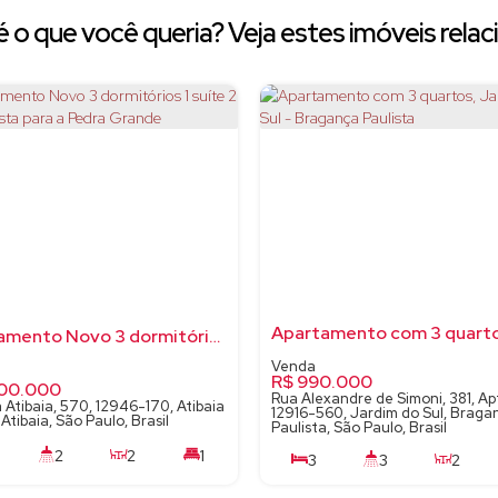
 o que você queria? Veja estes imóveis relac
Apartamento Novo 3 dormitórios 1 suíte 2 vagas - vista para a Pedra Grande
R$
990.000
00.000
Rua Alexandre de Simoni, 381, Ap
 Atibaia, 570, 12946-170, Atibaia
12916-560, Jardim do Sul, Braga
Atibaia, São Paulo, Brasil
Paulista, São Paulo, Brasil
2
2
1
3
3
2
103m²
15m²
2