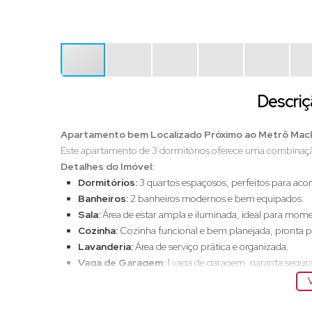
Descriç
Apartamento bem Localizado Próximo ao Metrô Macken
Este apartamento de 3 dormitórios oferece uma combinaç
Detalhes do Imóvel:
Dormitórios:
3 quartos espaçosos, perfeitos para aco
Banheiros:
2 banheiros modernos e bem equipados.
Sala:
Área de estar ampla e iluminada, ideal para momen
Cozinha:
Cozinha funcional e bem planejada, pronta par
Lavanderia:
Área de serviço prática e organizada.
Vaga de Garagem:
1 vaga de garagem, garanta segura
Localização Incomparável:
V
Um quarteirão da Santa Casa:
Facilmente acessível 
A 180 m do Senac – Sesc Consolação:
Perfeito para