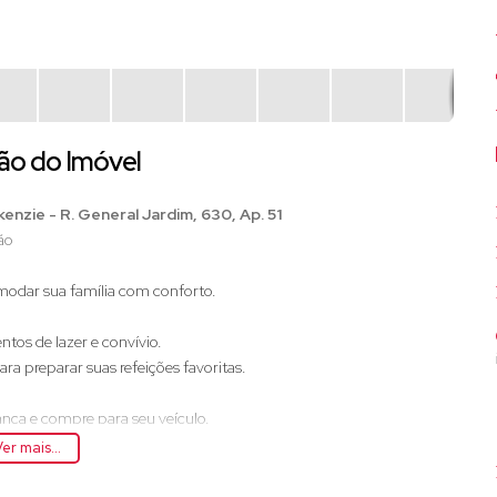
ão do Imóvel
zie - R. General Jardim, 630, Ap. 51
ão
modar sua família com conforto.
tos de lazer e convívio.
a preparar suas refeições favoritas.
nça e compre para seu veículo.
er mais...
para emergências médicas e consultas.
 atividades educacionais e recreativas.