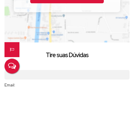
Tire suas Dúvidas
Nome:
Email:
Telefone/Celular:
Finalidade: