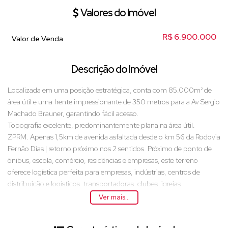
Valores do Imóvel
R$
6.900.000
Valor de Venda
Descrição do Imóvel
Localizada em uma posição estratégica, conta com 85.000m² de
área útil e uma frente impressionante de 350 metros para a Av Sergio
Machado Brauner, garantindo fácil acesso.
Topografia excelente, predominantemente plana na área útil.
ZPRM. Apenas 1,5km de avenida asfaltada desde o km 56 da Rodovia
Fernão Dias | retorno próximo nos 2 sentidos. Próximo de ponto de
ônibus, escola, comércio, residências e empresas, este terreno
oferece logística perfeita para empresas, indústrias, centros de
distribuição e logísticos, transportadoras, clubes, igrejas,
condomínios, loteamentos e prédios com até 20m. Ideal para
Ver mais...
INVESTIDORES que buscam parceria com incorporadoras de
loteamento, para multiplicar seu capital | Lotes de 250m² na região