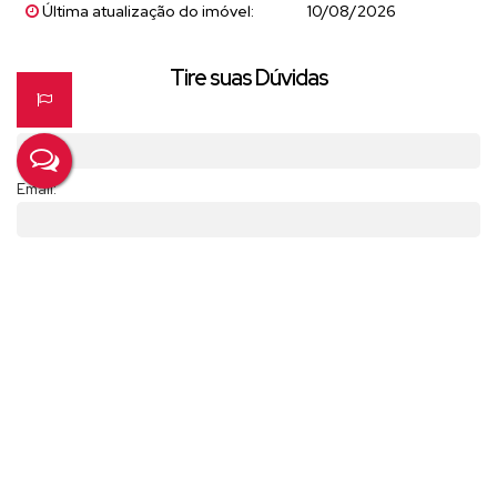
Última atualização do imóvel:
10/08/2026
Agende uma visita com nossos corretores.
Tire suas Dúvidas
Nome:
Email:
Telefone/Celular:
Finalidade:
Mensagem: