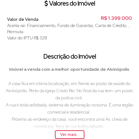
Valores do Imóvel
R$
1.399.000
Valor de Venda
Aceita-se: Financiamento, Fundo de Garantia, Carta de Crédito, ,
Permuta
Valor do IPTU
R$
328
Descrição do Imóvel
Imóvel a venda com a melhor oportunidade de Alvinópolis
A casa fica em ótima localização, em frente ao posto de saúde do
Alvinópolis. Perto da igreja Cristo Rei. No final da rua tem um posto
da polícia civil.
A rua é toda asfaltada, sistema de iluminação noturna. É uma região
comercial e residencial.
Próximo ao endereço da casa, você encontra uma Av. cheia de
comércios, feira de rua todos sábado.
Um ponto excelente para quem quer montar um negócio, a casa
Ver mais...