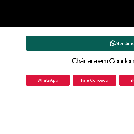
Atendime
Chácara em Condomí
WhatsApp
Fale Conosco
In