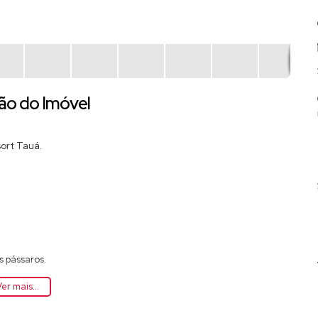
ão do Imóvel
ort Tauá.
s pássaros.
er mais...
o-sol.