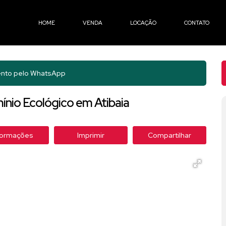
HOME
VENDA
LOCAÇÃO
CONTATO
nto pelo
WhatsApp
nio Ecológico em Atibaia
formações
Imprimir
Compartilhar