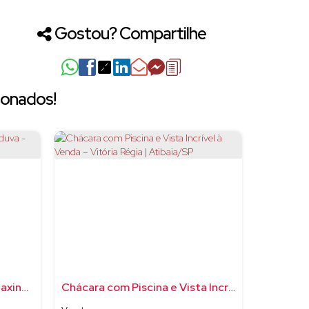
Gostou? Compartilhe
ionados!
Chácara com 4 quartos, Guaxinduva - Atibaia
Chácara com Piscina e Vista Incrível à Venda – Vitória Régia | Atibaia/SP