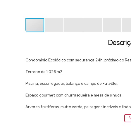
Descriç
Condomínio Ecológico com segurança 24h, próximo do Res
Terreno de 1.026 m2.
Piscina, escorregador, balanço e campo de Futvôlei.
Espaço gourmet com churrasqueira e mesa de sinuca.
Árvores frutíferas, muito verde, paisagens incríveis e lindo
V
Destaca-se pela vista panorâmica e o deslumbrante pôr-d