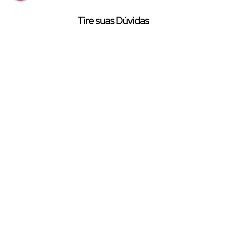
Tire suas Dúvidas
Nome:
Email:
Telefone/Celular:
Finalidade:
Mensagem: