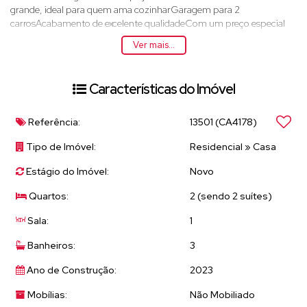
grande, ideal para quem ama cozinharGaragem para 2
carrosAcabamento de excelente qualidadeCom um preço especial
de apenas R$ 480.000,00, esta é uma oportunidade única de
Ver mais...
morar em um local privilegiado e com todo o conforto que você
merece. Não perca tempo e agende uma visita!Entre em contato e
garanta sua nova casa no Jardim Imperial!
Características do Imóvel
Referência:
13501
(CA4178)
Tipo de Imóvel:
Residencial
»
Casa
Estágio do Imóvel:
Novo
Quartos:
2 (sendo 2 suítes)
Sala:
1
Banheiros:
3
Ano de Construção:
2023
Mobílias:
Não Mobiliado