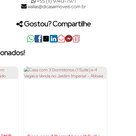
+55 (11) 97413-7971
wallas@dicasaimoveis.com.br
Gostou? Compartilhe
ionados!
Casa pronta para morar no Jardim Imperial — planejados + valor reduzido