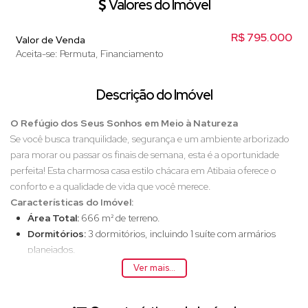
Valores do Imóvel
R$
795.000
Valor de Venda
Aceita-se: Permuta, Financiamento
Descrição do Imóvel
O Refúgio dos Seus Sonhos em Meio à Natureza
Se você busca tranquilidade, segurança e um ambiente arborizado
para morar ou passar os finais de semana, esta é a oportunidade
perfeita! Esta charmosa casa estilo chácara em Atibaia oferece o
conforto e a qualidade de vida que você merece.
Características do Imóvel:
Área Total:
666 m² de terreno.
Dormitórios:
3 dormitórios, incluindo 1 suíte com armários
planejados.
Cozinha:
Cozinha moderna com armários planejados, equipada
Ver mais...
com Cooktop e Forno Elétrico.
Área de Lazer:
Piscina refrescante e uma área gourmet