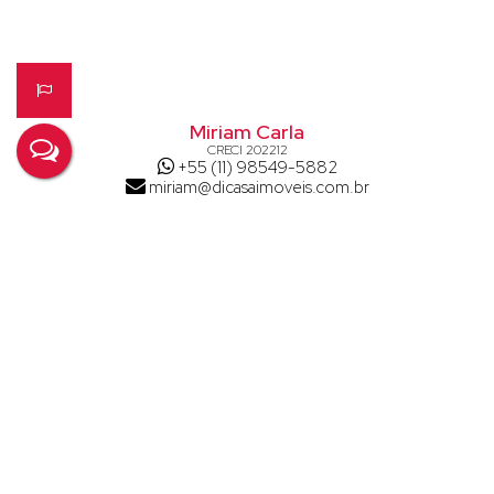
Miriam Carla
CRECI
202212
+55 (11) 98549-5882
miriam@dicasaimoveis.com.br
Atendimento Di Casa
+55 (11) 97090-1011
atendimento@dicasaimoveis.com
Página do Corretor