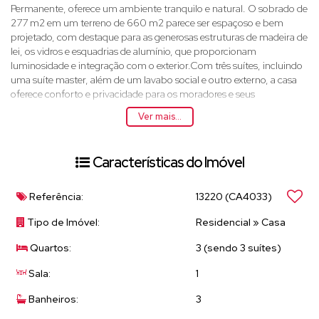
Permanente, oferece um ambiente tranquilo e natural. O sobrado de
277 m2 em um terreno de 660 m2 parece ser espaçoso e bem
projetado, com destaque para as generosas estruturas de madeira de
lei, os vidros e esquadrias de alumínio, que proporcionam
luminosidade e integração com o exterior.Com três suítes, incluindo
uma suíte master, além de um lavabo social e outro externo, a casa
oferece conforto e privacidade para os moradores e seus
convidados. A ampla sala integrada à cozinha permite uma
Ver mais...
convivência fluida e agradável, enquanto o escritório oferece
flexibilidade de uso, podendo ser transformado em mais um quarto,
se necessário.A área gourmet e a garagem com espaço para dois
Características do Imóvel
carros e uma moto, juntamente com espaço adicional para mais
carros descobertos, são comodidades que agregam valor ao imóvel.
No geral, parece ser uma residência completa e bem projetada, ideal
Referência:
13220
(CA4033)
para quem busca conforto, espaço e contato com a natureza.
Tipo de Imóvel:
Residencial
»
Casa
Quartos:
3 (sendo 3 suítes)
Sala:
1
Banheiros:
3