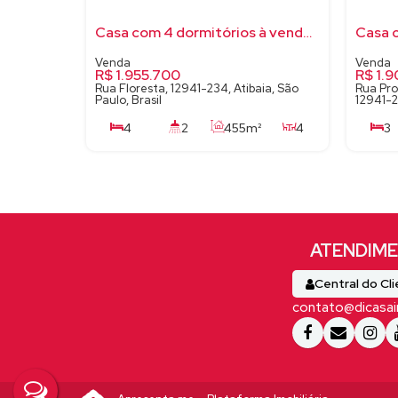
Casa com 4 dormitórios à venda, 455 m² por R$ 1.955.700,00 - Vila Santista - Atibaia/SP
R$
1.955.700
R$
1.9
Rua Floresta, 12941-234, Atibaia, São
Rua Pro
Paulo, Brasil
12941-28
4
2
455m²
4
3
600m²
3
Central do Cl
contato@dicasai