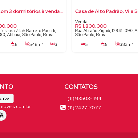
Casa com 3 dormitórios à venda, 548 m² por R$ 1.900.000 - Atibaia - Atibaia/SP-Aceita Permuta
00.000
R$
1.800.000
fessora Zilah Barreto Pacciti,
Rua Abraão Zigaib, 12941-090, At
0, Atibaia, São Paulo, Brasil
São Paulo, Brasil
6
548m²
3
5
5
383m²
1000m²
8
3
900m²
(11) 93503-1194
iente
moveis.com.br
(11) 2427-7077