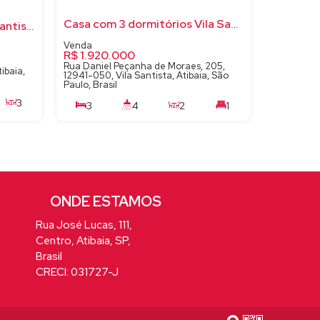
Casa com 3 dormitórios Vila Santista
Casa de Alto Padrão, Vila Santista, lazer com piscina e campo de futebol.
R$
1.920.000
Rua Daniel Peçanha de Moraes, 205,
ibaia,
12941-050, Vila Santista, Atibaia, São
Paulo, Brasil
3
3
4
2
1
3
654m²
6
197m²
Rua José Lucas
,
111
,
Centro
,
Atibaia
,
SP
,
Brasil
CRECI: 031727-J