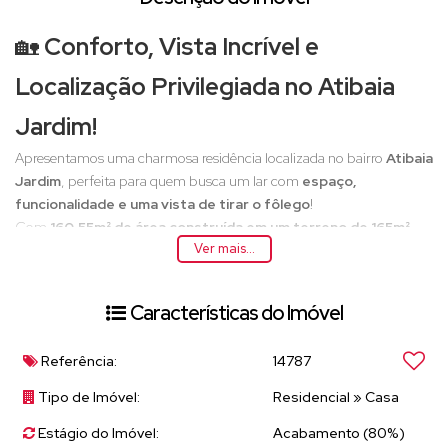
🏡
Conforto, Vista Incrível e
Localização Privilegiada no Atibaia
Jardim!
Apresentamos uma charmosa residência localizada no bairro
Atibaia
Jardim
, perfeita para quem busca um lar com
espaço,
funcionalidade e uma vista de tirar o fôlego
!
Com
160,55m² de área construída em um terreno de 165m²
,
Ver mais...
essa casa foi projetada para oferecer
bem-estar, integração
entre os ambientes e uma paisagem inesquecível
da cidade e
da icônica
Pedra Grande
, um dos principais pontos turísticos de
Características do Imóvel
Atibaia.
Características do Imóvel:
Referência:
14787
🛏
3 dormitórios
, sendo 1
suíte com varanda privativa e
Tipo de Imóvel:
Residencial
»
Casa
vista panorâmica
🛁
3 banheiros
bem distribuídos (social, suíte e apoio para
Estágio do Imóvel:
Acabamento (80%)