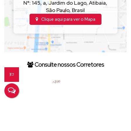
N°:
145
,
a
,
Jardim do Lago
,
Atibaia
,
São Paulo
,
Brasil
Clique aqui para ver o
Mapa
Consulte nossos Corretores
KAIQUE SALES
CRECI
232.782