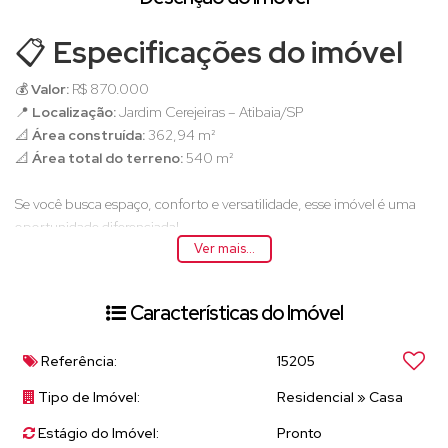
📋
Especificações do imóvel
💰
Valor:
R$ 870.000
📍
Localização:
Jardim Cerejeiras – Atibaia/SP
📐
Área construída:
362,94 m²
📐
Área total do terreno:
540 m²
Se você busca espaço, conforto e versatilidade, esse imóvel é uma
oportunidade diferenciada!
Ver mais...
São
362m² de construção
em um terreno amplo de
540m²
, com
área de lazer completa e uma edícula independente💰
Características do Imóvel
🔥 Perfeito para família grande ou investimento
🚗 Vaga para até 2 carros
Referência:
15205
🌄 Vista aberta e bairro tranquilo
Tipo de Imóvel:
Residencial
»
Casa
🏠
Casa principal
Estágio do Imóvel:
Pronto