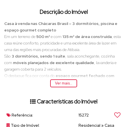
Descrição do Imóvel
Casa à venda nas Chácaras Brasil – 3 dormitórios, piscina e
espaço gourmet completo
Em um terreno de
500 m²
e com
135 m² de área construída
, esta
casa reúne conforto, praticidade e uma excelente área de lazer em
uma das regiões mais procuradas de Atibaia.
São
3 dormitórios, sendo 1 suíte
, sala aconchegante, cozinha
com
móveis planejados de excelente qualidade
, lavanderia e
garagem coberta para 2 veículos.
O destaque fica por conta do
espaço gourmet fechado com
vidro
, totalmente equipado com armários planejados,
Ver mais...
churrasqueira, forno a lenha, cooktop, bancada para refeições e
banheiro de apoio, integrado à piscina o ambiente ideal para
Características do Imóvel
aproveitar os melhores momentos com a família e os amigos.
Além de um amplo quintal, o imóvel oferece uma
linda vista para a
Pedra Grande
, um dos cartões-postais de Atibaia, proporcionando
Referência:
15272
um cenário privilegiado no dia a dia.
Tipo de Imóvel:
Residencial
»
Casa