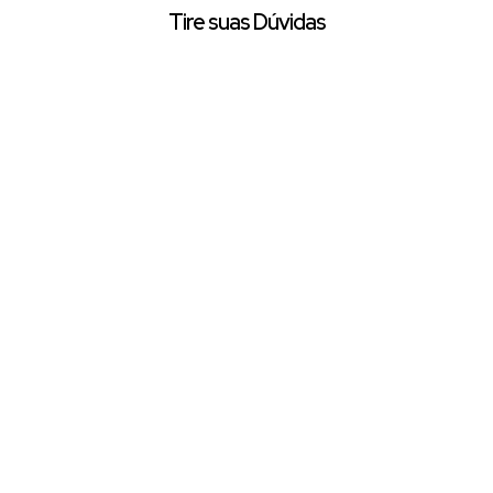
Tire suas Dúvidas
Nome:
Email:
Telefone/Celular:
Finalidade:
Mensagem: