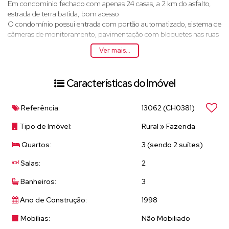
Em condomínio fechado com apenas 24 casas, a 2 km do asfalto,
estrada de terra batida, bom acesso
O condomínio possui entrada com portão automatizado, sistema de
câmeras de monitoramento, pavimentação com bloquetes nas ruas
e zeladoria
Ver mais...
A casa, uma delíciaaaa... térrea, com paisagismo, entrada em ambas
as laterais, sendo a direita a social.O acesso a casa é pela área
gourmet que integra com a cozinha.Cozinha estilo americana
Características do Imóvel
integrada com sala de refeições + sala
3 dormitórios sendo 2 suítes + lavabo
Ampla varanda gourmet, integrada com a piscina e gramado
Referência:
13062
(CH0381)
Acabamentos em madeira e piso frio, detalhes no clima de
campo.Reforma finalizada nesse mês, pronta para
Tipo de Imóvel:
Rural
»
Fazenda
morar...Abastecimento de água via poço artesiano do condomínio
Quartos:
3 (sendo 2 suítes)
Energia pela concessionária Elektro
Internet fibra
Salas:
2
Esgoto - fossa sépticaTudo de bom em um dos melhores climas do
mundo!Aquele lugar que vc buscava para passar seus finais de
Banheiros:
3
semana e suas férias...Estuda permuta em até 40% em Atibaia e
Bom Jesus dos Perdões.Di Casa, o melhor de Atibaia para vc!
Ano de Construção:
1998
Mobílias:
Não Mobiliado