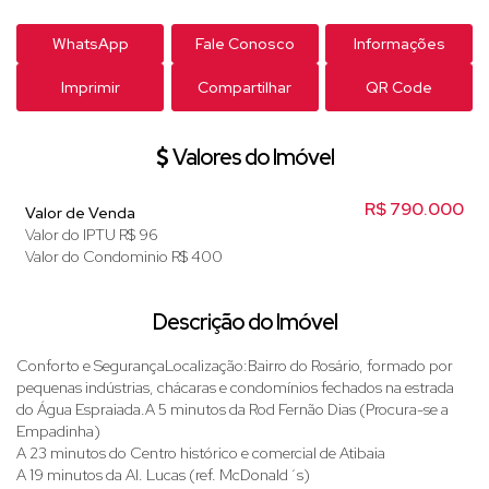
WhatsApp
Fale Conosco
Informações
Imprimir
Compartilhar
QR Code
Valores do Imóvel
R$
790.000
Valor de Venda
Valor do IPTU
R$
96
Valor do Condominio
R$
400
Descrição do Imóvel
Conforto e SegurançaLocalização:Bairro do Rosário, formado por
pequenas indústrias, chácaras e condomínios fechados na estrada
do Água Espraiada.A 5 minutos da Rod Fernão Dias (Procura-se a
Empadinha)
A 23 minutos do Centro histórico e comercial de Atibaia
A 19 minutos da Al. Lucas (ref. McDonald´s)