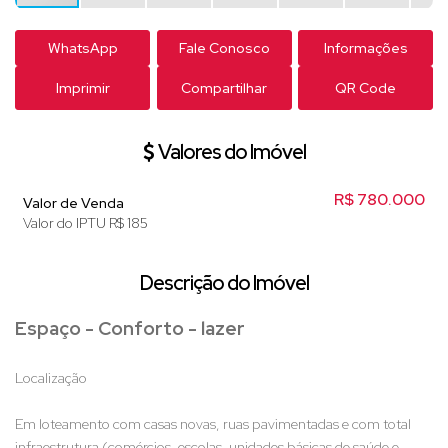
WhatsApp
Fale Conosco
Informações
Imprimir
Compartilhar
QR Code
Valores do Imóvel
R$
780.000
Valor de Venda
Valor do IPTU
R$
185
Descrição do Imóvel
Espaço - Conforto - lazer
Localização
Em loteamento com casas novas, ruas pavimentadas e com total
infraestrutura (comércios, escolas, unidades básicas de saúde e