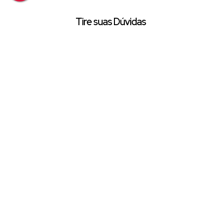
Tire suas Dúvidas
Nome:
Email:
Telefone/Celular:
Finalidade:
Mensagem: