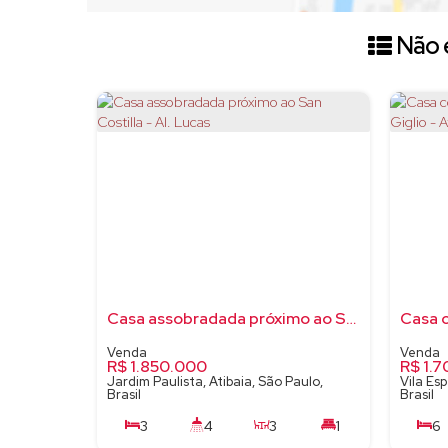
Não é
Casa assobradada próximo ao San Costilla - Al. Lucas
R$
1.850.000
R$
1.7
Jardim Paulista, Atibaia, São Paulo,
Vila Esp
Brasil
Brasil
3
4
3
1
6
4
318m²
460m²
14m
4