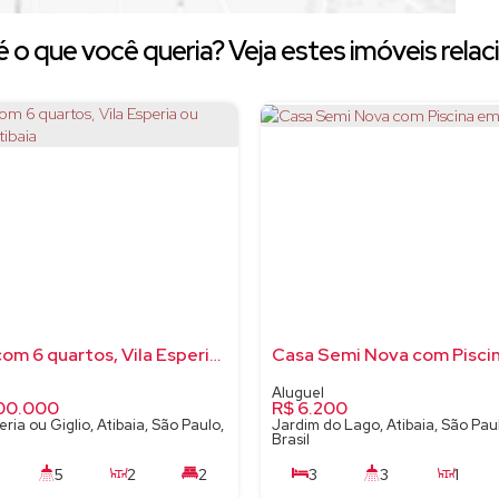
 o que você queria? Veja estes imóveis relac
Casa com 6 quartos, Vila Esperia ou Giglio - Atibaia
00.000
R$
6.200
eria ou Giglio, Atibaia, São Paulo,
Jardim do Lago, Atibaia, São Pau
Brasil
5
2
2
3
3
1
350m²
500m²
2
115m²