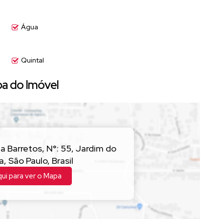
Água
Quintal
a do Imóvel
a Barretos
,
N°:
55
,
Jardim do
a
,
São Paulo
,
Brasil
qui para ver o
Mapa