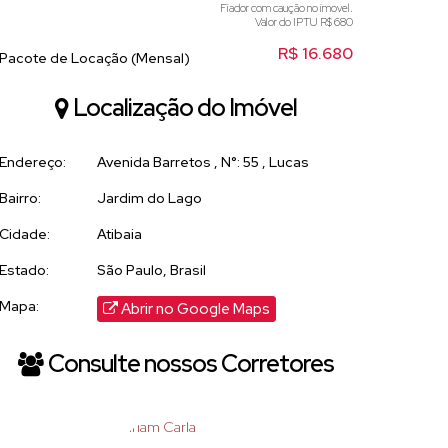
Fiador com caução no imovel.
Valor do IPTU
R$
680
R$
16.680
Pacote de Locação (Mensal)
Localização do Imóvel
Endereço:
Avenida Barretos
,
N°:
55
,
Lucas
Bairro:
Jardim do Lago
Cidade:
Atibaia
Estado:
São Paulo, Brasil
Mapa:
Abrir no Google Maps
Consulte nossos Corretores