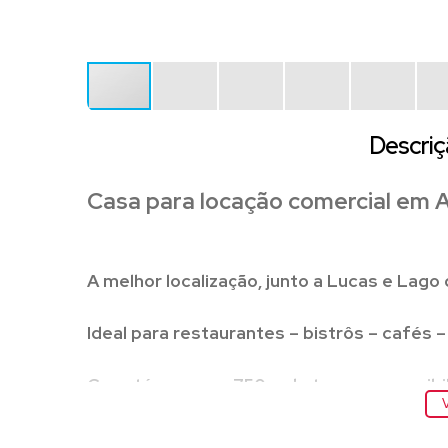
Descriç
Casa para locação comercial em A
A melhor localização, junto a Lucas e Lago
Ideal para restaurantes – bistrôs – cafés – 
Casa térrea com 750m de terreno, possib
V
até 11 veículos em vagas!