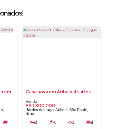
ionados!
Casa Semi Nova com Piscina em Atibaia
Casa nova em Atibaia 4 suítes - 4 vagas - piscina
R$
1.800.000
lo,
Jardim do Lago, Atibaia, São Paulo,
Brasil
1
4
6
4
4
150m²
4
286m²
320m²