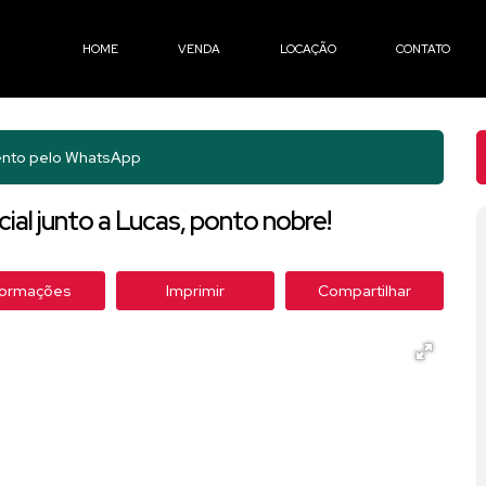
HOME
VENDA
LOCAÇÃO
CONTATO
nto pelo
WhatsApp
al junto a Lucas, ponto nobre!
formações
Imprimir
Compartilhar