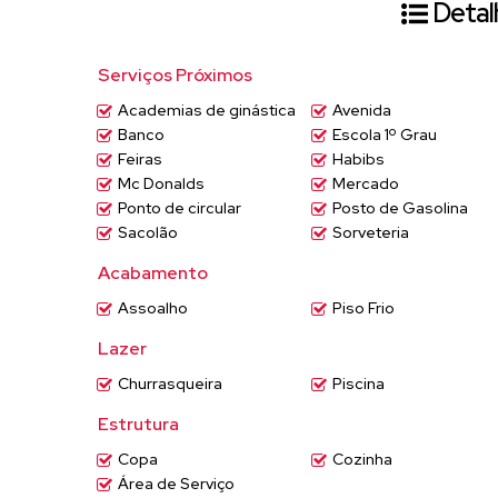
Detal
Estilo rústico com ares de praia, um charme
Serviços Próximos
Ampla e estilosa.
Academias de ginástica
Avenida
Ambientes:
Banco
Escola 1º Grau
Feiras
Habibs
Mc Donalds
Mercado
3 suítes – 3 salas – escritório – salão de 
Ponto de circular
Posto de Gasolina
climatizada – paisagismo.
Sacolão
Sorveteria
Acabamento
O local ideal para o seu negócio!!!
Assoalho
Piso Frio
Agende já uma visita e monte seu negócio n
Lazer
Churrasqueira
Piscina
Estrutura
Copa
Cozinha
Área de Serviço