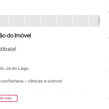
ão do Imóvel
tibaia!
 do Jd do Lago.
confeitaria – clinicas e outros!
ilidade de remoção do muro podendo receber
er mais...