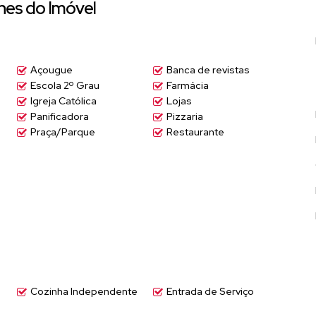
hes do Imóvel
...
Açougue
Banca de revistas
Escola 2º Grau
Farmácia
Igreja Católica
Lojas
Panificadora
Pizzaria
jogos – avarandada – área gourmet – piscina
Praça/Parque
Restaurante
o melhor point de Atibaia.
Cozinha Independente
Entrada de Serviço