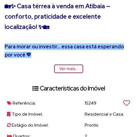
🏡✨ Casa térrea à venda em Atibaia —
conforto, praticidade e excelente
localização! ✨🏡
Para morar ou investir… essa casa está esperando
por você 💛
Ver mais...
📍 Localizada no Parque das Nações, em uma região
estratégica da cidade:
✔️ Entre a Jerônimo de Camargo e Av. São João
Características do Imóvel
✔️ Próxima ao Centro
✔️ Fácil acesso às rodovias Fernão Dias e Dom Pedro I
Referência:
15249
🚗
Tipo de Imóvel:
Residencial
»
Casa
Estágio do Imóvel:
Pronto
A casa está em rua plana, em região mista de
residências e comércios, perfeita também para quem
Quartos:
2