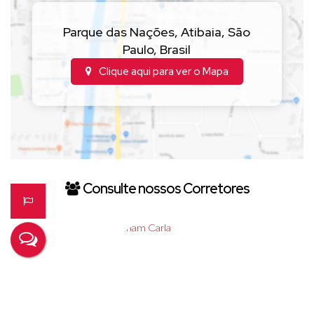
seu pet
🚗 Garagem coberta
Parque das Nações
,
Atibaia
,
São
Paulo
,
Brasil
💎 Diferenciais:
Clique aqui para ver o
Mapa
✨ Casa reformada
✨ Área externa projetada
✨ Pintura nova
✨ Revestimentos em tons pastéis
✨ Molduras em gesso
✨ Pingadeiras em granito
Consulte nossos Corretores
✨ Portas, janelas e luminárias em excelente estado
Uma casa cheia de personalidade em uma cidade
linda, pronta para receber você e sua família 💛
🏦 Aceita financiamento
📲 Mude já para o que é seu!