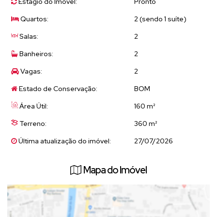
Estágio do Imóvel:
Pronto
🍖
ÁREA EXTERNA / LAZER
Quartos:
2 (sendo 1 suíte)
• Edícula com
1 suíte independente
• Espaço gourmet completo:
Salas:
2
Churrasqueira
Banheiros:
2
Fogão a lenha
Forno a lenha
Vagas:
2
👉 Ideal para receber família e amigos!
Estado de Conservação:
BOM
Área Útil:
160 m²
🌟
DIFERENCIAIS
Terreno:
360 m²
✔ Casa térrea – mais conforto e acessibilidade
Última atualização do imóvel:
27/07/2026
✔ Edícula independente (ótima para hóspedes ou renda extra)
✔ Espaço gourmet completo
✔ Bairro tranquilo e valorizado
Mapa do Imóvel
💰
CONDIÇÕES