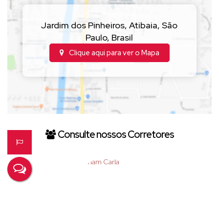
•
Aceita financiamento
•
Aceita chácara até R$ 600.000,00 como parte de
pagamento
Jardim dos Pinheiros
,
Atibaia
,
São
Paulo
,
Brasil
📍 Localizada no bairro Jardim dos Pinheiros, com fácil acesso ao
Clique aqui para ver o
Mapa
centro de Atibaia, comércios e serviços.
📲
Agende sua visita!
Di Casa Imóveis
O melhor de Atibaia para você!
Consulte nossos Corretores