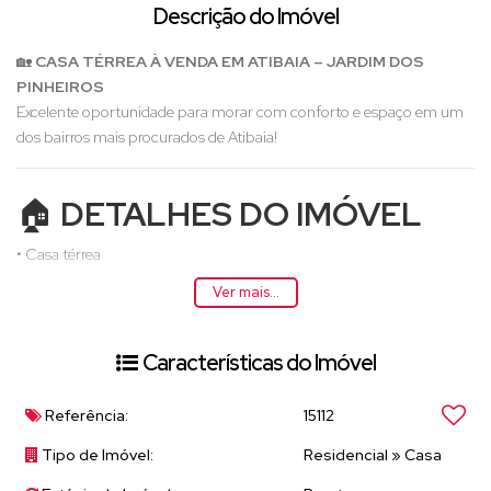
Descrição do Imóvel
🏡
CASA TÉRREA À VENDA EM ATIBAIA – JARDIM DOS
PINHEIROS
Excelente oportunidade para morar com conforto e espaço em um
dos bairros mais procurados de Atibaia!
🏠
DETALHES DO IMÓVEL
• Casa térrea
•
2 dormitórios
, sendo
1 suíte com closet
Ver mais...
• 2 banheiros
• Sala confortável
• Cozinha funcional
Características do Imóvel
• Lavanderia coberta
• Quintal
Referência:
15112
•
2 vagas de garagem
Tipo de Imóvel:
Residencial
»
Casa