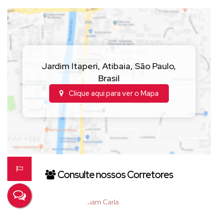
integração com o paisagismo;
Acabamentos de ótima qualidade;
Aquecimento solar;
Localização nobre e segura;
Projeto funcional;
Jardim Itaperi
,
Atibaia
,
São Paulo
,
De esquina, com excelente visibilidade e projeção;
Brasil
Clique aqui para ver o
Mapa
Excelente oportunidade de investimento!!
***R$1.550.000,00***
Di Casa, o melhor de Atibaia para vc!
Consulte nossos Corretores