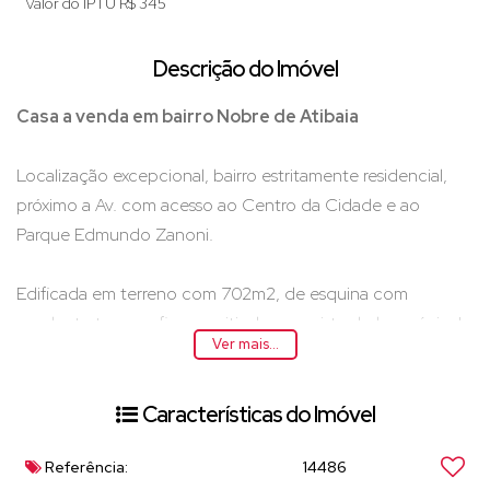
Valor do IPTU
R$
345
Descrição do Imóvel
Casa a venda em bairro Nobre de Atibaia
Localização excepcional, bairro estritamente residencial,
próximo a Av. com acesso ao Centro da Cidade e ao
Parque Edmundo Zanoni.
Edificada em terreno com 702m2, de esquina com
excelente topografia, permitindo uma vista do lazer única!
Ver mais...
A casa é totalmente isolada, tendo acesso por entrada
principal e ambas as laterais, cercada de verde, possui
Características do Imóvel
belíssimo paisagismo.
Referência:
14486
Com projeto harmonioso, possui varanda no seu entorno