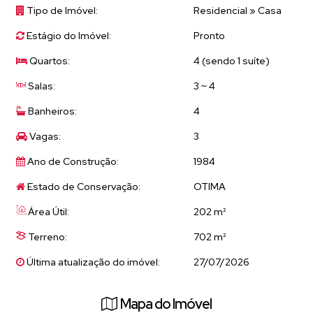
permitindo boa comunicação entre os ambientes além de
Tipo de Imóvel:
Residencial
»
Casa
trazer o bem estar de interagir com o clima externo.
Estágio do Imóvel:
Pronto
Ambientes amplos
Quartos:
4 (sendo 1 suíte)
Living com 3 salas + lavabo;
Cozinha com copa;
Salas:
3 ~ 4
Corredor íntimo conta com 3 dormitórios sendo 1 suíte;
Banheiros:
4
Área externa
Vagas:
3
Mais que especial, com desnível elevado, cercada por
Palmeiras Imperiais, sol o dia todo☀️
Ano de Construção:
1984
Piscina + edícula com espaço gourmet;
Estado de Conservação:
OTIMA
Ampla lavanderia;
Área Útil:
202 m²
Dependência de empregada;
Banheiro;
Terreno:
702 m²
Última atualização do imóvel:
27/07/2026
Diferenciais
Armários em todos os ambientes;
Mapa do Imóvel
Dormitórios com porta balcão e acesso para varanda, total