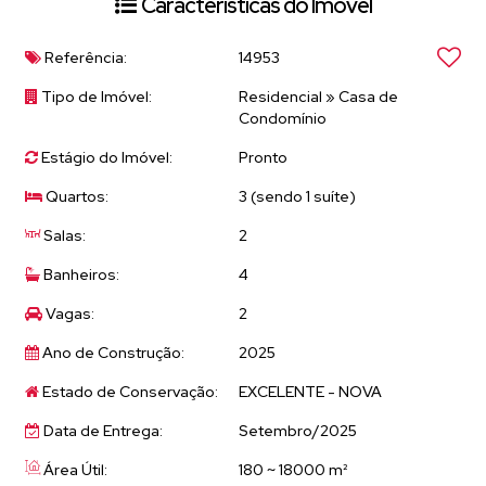
Características do Imóvel
- No Caminho para a Pedra Grande, uma
região de grande beleza natural 🌳👌
Referência:
14953
- O caminho para a sua felicidade! 😊
Tipo de Imóvel:
Residencial
»
Casa de
Ambientes Amplos e Confortáveis 🏠
Condomínio
- 3 dormitórios, sendo 1 suíte com muita
Estágio do Imóvel:
Pronto
privacidade 🛏️👌
Quartos:
3 (sendo 1 suíte)
- Integração entre os ambientes, pé direito
Salas:
2
alto e porta pivoltante 🌈👌
- Lavabo, espaço gourmet e piscina para
Banheiros:
4
momentos de lazer 🍴🏊‍♀️
Vagas:
2
- Persianas automatizadas blackout e
Ano de Construção:
2025
interruptores touch screen com Alexa 🌃📱
Estado de Conservação:
EXCELENTE - NOVA
Data de Entrega:
Setembro/2025
Condomínio Portal Lamis 🌿
Área Útil:
180 ~ 18000 m²
- Portaria 24hs, piscinas adulto e infantil,