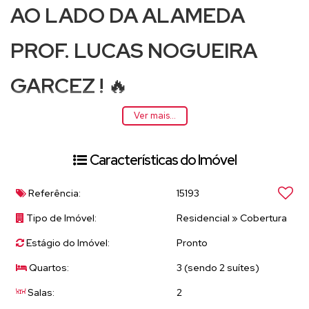
AO LADO DA ALAMEDA
PROF. LUCAS NOGUEIRA
GARCEZ !
🔥
✨
Amplo, elegante e pronto para morar em
Ver mais...
uma das melhores localizações de Atibaia!
Características do Imóvel
🏡
Características do imóvel:
• 108 m² bem distribuídos
Referência:
15193
• Apartamento duplex
Tipo de Imóvel:
Residencial
»
Cobertura
• 03 dormitórios, sendo 02 suítes
Estágio do Imóvel:
Pronto
• 03 banheiros
Quartos:
3 (sendo 2 suítes)
• Sala ampla com lareira + sala íntima
Salas:
2
• Sacadas na sala e nos dormitórios