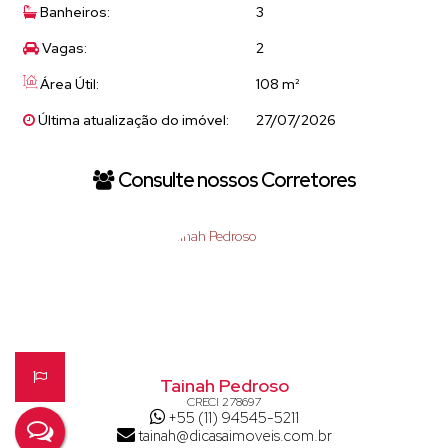
Banheiros:
3
• Cozinha planejada com armários embutidos
• Área de serviço independente
Vagas:
2
• 02 vagas de garagem cobertas
Área Útil:
108 m²
🌟
Diferenciais do condomínio:
Última atualização do imóvel:
27/07/2026
• Portaria 24 horas
• Piscina
Consulte nossos Corretores
• Salão de festas
• Quadra esportiva
• Playground
• Bicicletário
📍
Localização privilegiada:
Ao lado da Alameda Prof. Lucas Nogueira Garcez,
Tainah Pedroso
CRECI
278697
com fácil acesso a comércios, restaurantes e
+55 (11) 94545-5211
tainah@dicasaimoveis.com.br
serviços.