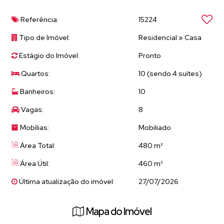
Alguns com
suíte
Referência:
15224
Um dos apartamentos conta com
lareira
Todos os apartamentos já estão
locados
, proporcionando
Tipo de Imóvel:
Residencial
»
Casa
retorno imediato
Estágio do Imóvel:
Pronto
🚗
Garagem:
Espaço para até
8 veículos
Quartos:
10 (sendo 4 suítes)
📍
Localização Privilegiada:
Próximo a:
Banheiros:
10
Mercados
Vagas:
8
Restaurantes
Lanchonetes
Mobílias:
Mobiliado
Padarias
Área Total:
480 m²
Academia
Comércio em geral
Área Útil:
460 m²
Tudo o que você precisa a poucos metros!
Última atualização do imóvel:
27/07/2026
💰
Valor do investimento:
R$ 1.200.000,00
🔄
Estuda permuta:
Carro
Mapa do Imóvel
Imóvel de menor valor