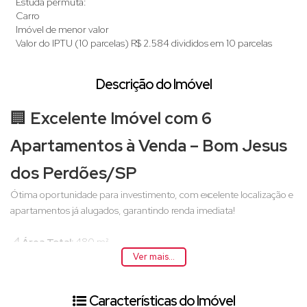
Estuda permuta:
Carro
Imóvel de menor valor
Valor do IPTU (10 parcelas)
R$
2.584 divididos em 10 parcelas
Descrição do Imóvel
🏢
Excelente Imóvel com 6
Apartamentos à Venda – Bom Jesus
dos Perdões/SP
Ótima oportunidade para investimento, com excelente localização e
apartamentos já alugados, garantindo renda imediata!
📐
Área Total:
480 m²
Ver mais...
🏗
Área Construída:
460 m²
🏠
Composição do Imóvel:
6 apartamentos
Características do Imóvel
Unidades com
1, 2 e 3 dormitórios