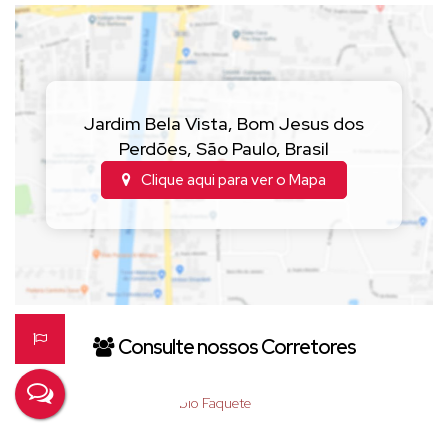
✨ Excelente opção para quem busca investir em renda imobiliária
com ótima rentabilidade!
📞
Entre em contato para mais informações ou agendar uma
visita!
Jardim Bela Vista
,
Bom Jesus dos
Perdões
,
São Paulo
,
Brasil
Clique aqui para ver o
Mapa
Consulte nossos Corretores