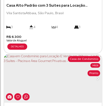
Casa Alto Padrão com 3 Suítes para Locação
Condomínio Jardim Seriema
Vila Santista
Atibaia
,
São Paulo
,
Brasil
3
4
4
3
R$
450m²
6.300
2
220m²
Casa de Condomínio
14928
Pronto