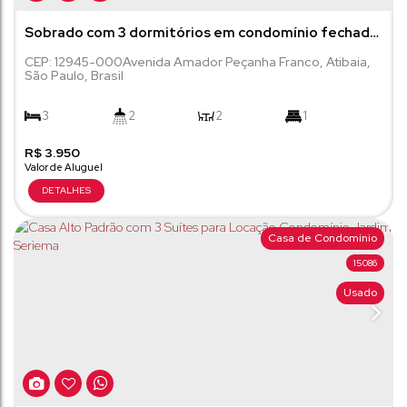
Sobrado com 3 dormitórios em condomínio fechado
- Atibaia/SP
CEP: 12945-000
Avenida Amador Peçanha Franco
,
Atibaia
,
São Paulo
,
Brasil
3
2
2
1
R$
2
3.950
115m²
276m²
Casa de Condomínio
15086
Usado