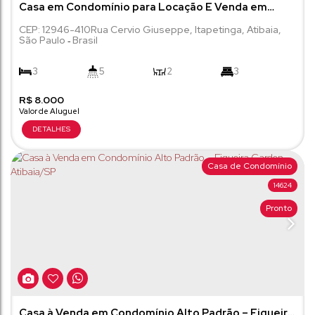
Casa em Condomínio para Locação E Venda em
Atibaia - Linda - 3 Suítes - Piscina e Área Gourmet
CEP: 12946-410
Rua Cervio Giuseppe
,
Itapetinga
,
Atibaia
,
São Paulo
Brasil
Privativas - 100M da Al. Lucas
3
5
2
3
R$
2
8.000
168m²
189m²
Casa de Condomínio
14624
Pronto
Casa à Venda em Condomínio Alto Padrão – Figueira