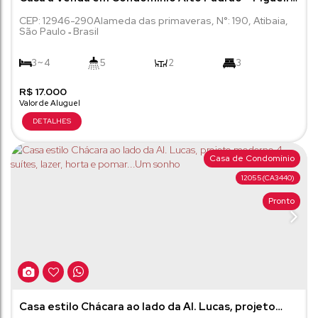
Garden, Atibaia/SP
CEP: 12946-290
Alameda das primaveras
,
N°:
190
,
Atibaia
,
São Paulo
Brasil
3 ~ 4
5
2
3
R$
4
17.000
341m²
600m²
Casa de Condomínio
12055
(CA3440)
Pronto
Casa estilo Chácara ao lado da Al. Lucas, projeto