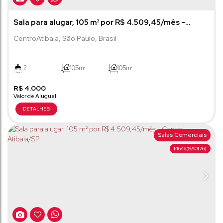
Sala para alugar, 105 m² por R$ 4.509,45/mês -
Centro - Atibaia/SP
Centro
Atibaia
,
São Paulo
,
Brasil
2
105m²
105m²
R$
4.000
Salas Comerciais
14646
(SA0176)