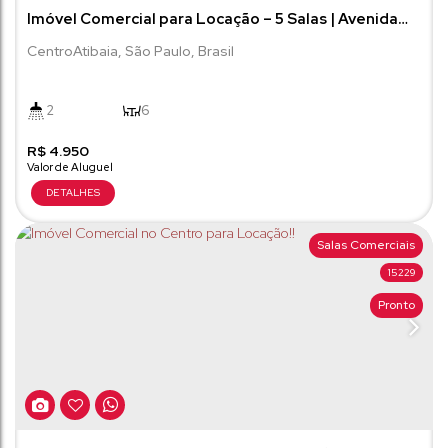
Imóvel Comercial para Locação – 5 Salas | Avenida
São João
Centro
Atibaia
,
São Paulo
,
Brasil
2
6
R$
4.950
Salas Comerciais
15229
Pronto