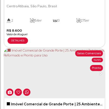
Atibaia.
Centro
Atibaia
,
São Paulo
,
Brasil
2
154m²
3
275m²
R$
8.600
Salas Comerciais
15255
Pronto
🏢 Imóvel Comercial de Grande Porte | 25 Ambientes