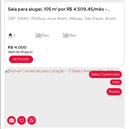
Sala para alugar, 105 m² por R$ 4.509,45/mês -
Centro - Atibaia/SP
CEP: 12940-750
Rua Jose Alvim
,
Atibaia
,
São Paulo
,
Brasil
2
105m²
105m²
R$
4.000
Salas Comerciais
15143
Pronto