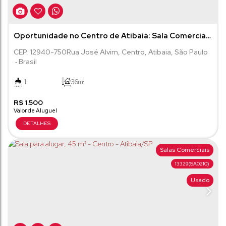
Oportunidade no Centro de Atibaia: Sala Comercial
com Alta Visibilidade e Infra Completa
CEP: 12940-750
Rua José Alvim
,
Centro
,
Atibaia
,
São Paulo
Brasil
1
36m²
R$
1.500
Salas Comerciais
13329
(SA0210)
Usado