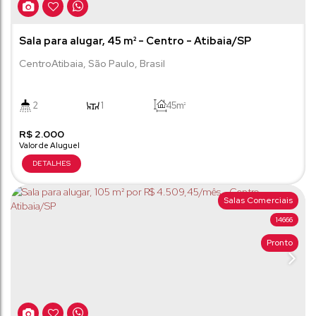
Sala para alugar, 45 m² - Centro - Atibaia/SP
Centro
Atibaia
,
São Paulo
,
Brasil
2
1
45m²
R$
2.000
Salas Comerciais
14666
Pronto