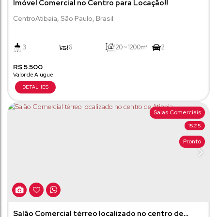
Imóvel Comercial no Centro para Locação!!
Centro
Atibaia
,
São Paulo
,
Brasil
3
6
120 ~ 1200m²
2
R$
5.500
Salas Comerciais
15215
Pronto
Salão Comercial térreo localizado no centro de