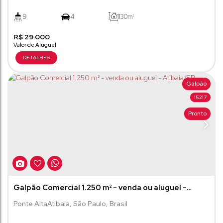
9
4
1130m²
R$
29.000
Galpão
15217
Pronto
Galpão Comercial 1.250 m² - venda ou aluguel -
Atibaia/SP
Ponte Alta
Atibaia
,
São Paulo
,
Brasil