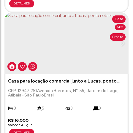
Casa
14811
Pronto
Casa para locação comercial junto a Lucas, ponto
nobre!
CEP: 12947-210
Avenida Barretos
,
N°:
55
,
Jardim do Lago
,
Atibaia
São Paulo
Brasil
3
5
3
3
R$
4
16.000
350 ~ 400m²
750m²