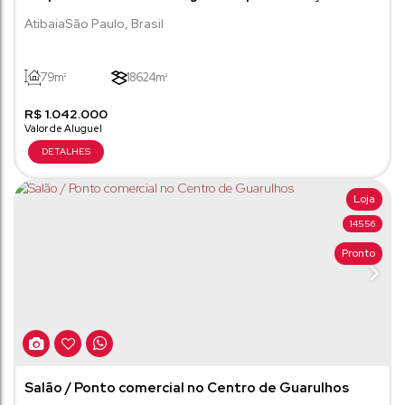
Atibaia/SP
Atibaia
São Paulo
,
Brasil
79m²
18624m²
R$
1.042.000
Loja
14556
Pronto
Salão / Ponto comercial no Centro de Guarulhos