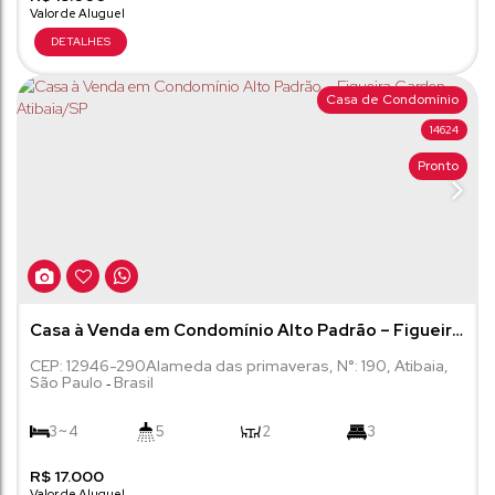
Casa de Condomínio
14624
Pronto
Casa à Venda em Condomínio Alto Padrão – Figueira
Garden, Atibaia/SP
CEP: 12946-290
Alameda das primaveras
,
N°:
190
,
Atibaia
,
São Paulo
Brasil
3 ~ 4
5
2
3
R$
4
17.000
341m²
600m²