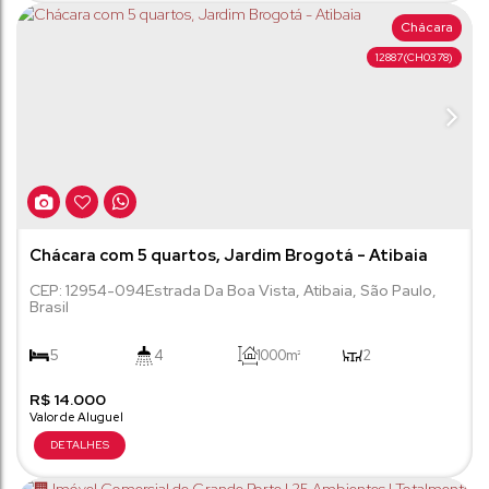
Chácara
12887
(CH0378)
Chácara com 5 quartos, Jardim Brogotá - Atibaia
CEP: 12954-094
Estrada Da Boa Vista
,
Atibaia
,
São Paulo
,
Brasil
5
4
1000m²
2
R$
2
14.000
38000m²
3