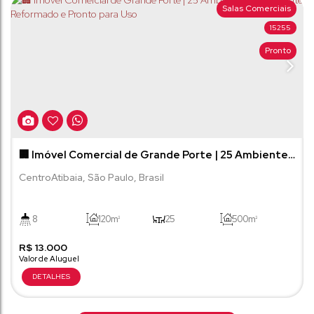
Salas Comerciais
15255
Pronto
🏢 Imóvel Comercial de Grande Porte | 25 Ambientes
| Totalmente Reformado e Pronto para Uso
Centro
Atibaia
,
São Paulo
,
Brasil
8
120m²
25
500m²
R$
4
13.000