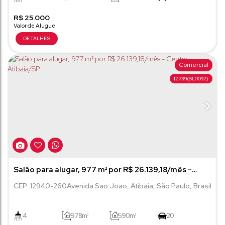
R$
499m²
25.000
Comercial
12739
(SL0092)
Salão para alugar, 977 m² por R$ 26.139,18/mês -
Centro - Atibaia/SP
CEP: 12940-260
Avenida Sao Joao
,
Atibaia
,
São Paulo
,
Brasil
4
978m²
590m²
20