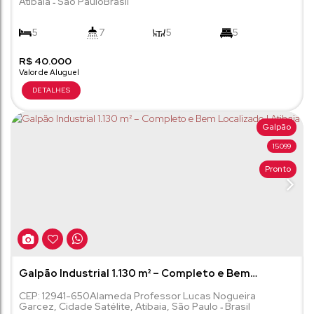
Atibaia
São Paulo
Brasil
5
7
5
5
R$
8
40.000
318m²
1106m²
Galpão
15099
Pronto
Galpão Industrial 1.130 m² – Completo e Bem
Localizado | Atibaia
CEP: 12941-650
Alameda Professor Lucas Nogueira
Garcez
,
Cidade Satélite
,
Atibaia
,
São Paulo
Brasil