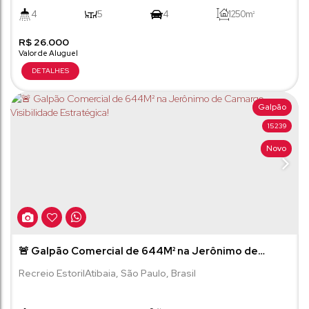
4
5
4
1250m²
R$
26.000
Galpão
15239
Novo
🚨 Galpão Comercial de 644M² na Jerônimo de
Camargo – Visibilidade Estratégica!
Recreio Estoril
Atibaia
,
São Paulo
,
Brasil