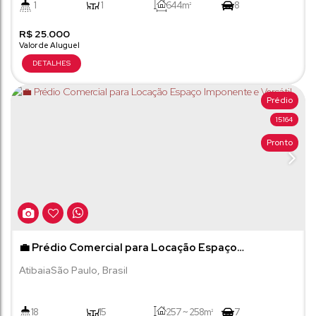
1
1
644m²
8
R$
46m
25.000
14m
Prédio
15164
Pronto
💼 Prédio Comercial para Locação Espaço
Imponente e Versátil
Atibaia
São Paulo
,
Brasil
18
15
257 ~ 258m²
7