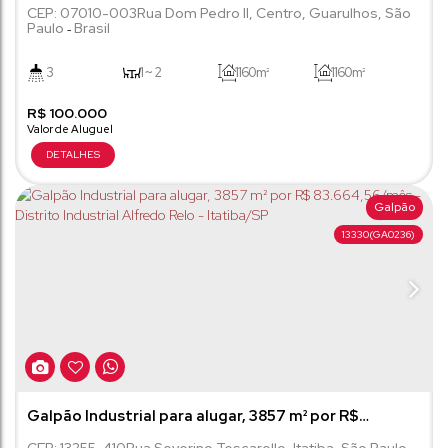
CEP: 07010-003
Rua Dom Pedro II
,
Centro
,
Guarulhos
,
São
Paulo
Brasil
3
1 ~ 2
1160m²
1160m²
R$
659m²
100.000
Galpão
13330
(GA0236)
Galpão Industrial para alugar, 3857 m² por R$
83.664,56/mês - Distrito Industrial Alfredo Relo -