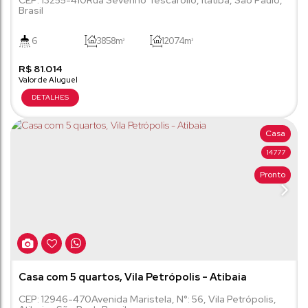
CEP: 13255-410
Rua Severino Tescarollo
,
Itatiba
,
São Paulo
,
Brasil
Itatiba/SP
6
3858m²
12074m²
R$
81.014
Casa
14777
Pronto
Casa com 5 quartos, Vila Petrópolis - Atibaia
CEP: 12946-470
Avenida Maristela
,
N°:
56
,
Vila Petrópolis
,