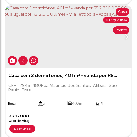
Casa
13477
(CA4156)
Pronto
Casa com 3 dormitórios, 401 m² - venda por R$
2.250.000,00 ou aluguel por R$ 12.510,00/mês - Vila
CEP: 12946-480
Rua Maurício dos Santos
,
Atibaia
,
São
Paulo
,
Brasil
Petrópolis - Atibaia/SP
3
3
402m²
1
R$
3
15.000
480m²
2