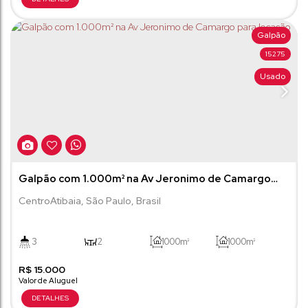
Galpão
15275
Usado
Galpão com 1.000m² na Av Jeronimo de Camargo
para locação
Centro
Atibaia
,
São Paulo
,
Brasil
3
2
1000m²
1000m²
R$
15.000