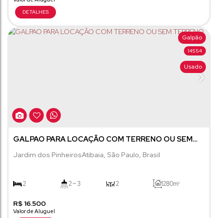
Galpão
14554
Usado
GALPAO PARA LOCAÇÃO COM TERRENO OU SEM
TERRENO
Jardim dos Pinheiros
Atibaia
,
São Paulo
,
Brasil
2
2 ~ 3
2
1280m²
R$
780m²
16.500