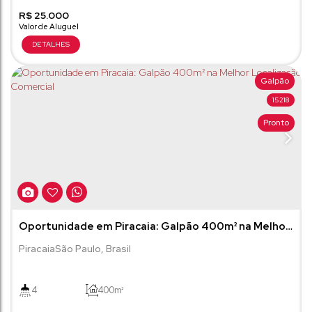
R$
423m²
25.000
Galpão
15218
Pronto
Oportunidade em Piracaia: Galpão 400m² na Melhor
Localização Comercial
Piracaia
São Paulo
,
Brasil
4
400m²