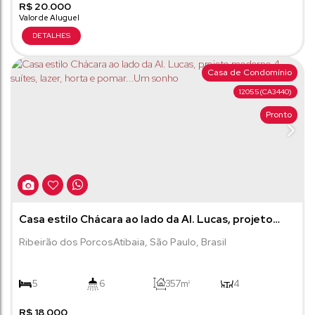
R$
20.000
Casa de Condomínio
12055
(CA3440)
Pronto
Casa estilo Chácara ao lado da Al. Lucas, projeto
moderno 4 suítes, lazer, horta e pomar...Um sonho
Ribeirão dos Porcos
Atibaia
,
São Paulo
,
Brasil
5
6
357m²
4
R$
4
18.000
1000m²
5