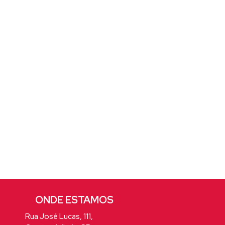
Rua José Lucas
,
111
,