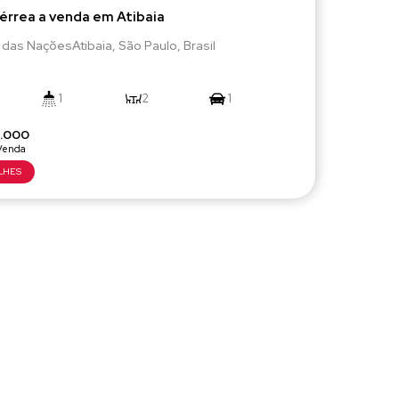
érrea a venda em Atibaia
 das Nações
Atibaia
,
São Paulo
,
Brasil
1
2
1
.000
130m²