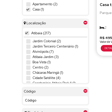
Apartamento (2)
Casa t
Casa (1)
Parque
Localização
2
Atibaia (217)
R$
105m²
495
Jardim Colonial (2)
Jardim Terceiro Centenário (1)
Alvinópolis (7)
Atibaia Jardim (3)
Boa Vista (1)
Centro (2)
Chácaras Maringá (1)
Cidade Satélite (4)
Condomínio Atibaia Park II (1)
Condomínio Parque das Garças II (1)
Código
Condominio Quintas da Boa Vista (1)
Jardim Alvinópolis (7)
Jardim América (2)
Jardim Brasil (4)