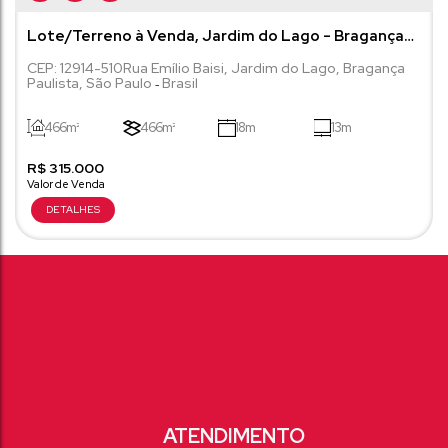
Lote/Terreno à Venda, Jardim do Lago - Bragança
Paulista
CEP: 12914-510
Rua Emílio Baisi
,
Jardim do Lago
,
Bragança
Paulista
,
São Paulo
Brasil
466m²
466m²
18m
13m
R$
300m
315.000
30m