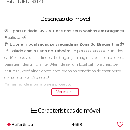
Valor do IPTU
R$
1.464
Descrição do Imóvel
🌟
Oportunidade ÚNICA: Lote dos seus sonhos em Bragança
Paulista!
🌟
🏞️
Lote em localização privilegiada na Zona Sul Bragantina
🏞️
📍
Colado com o Lago do Taboão!
- A poucos passos de um dos
cartões postais mais lindos de Bragança! Imagina viver ao lado dessa
paisagem deslumbrante? Além de ser um local calmo e cheio de
natureza, você ainda conta com todos os benefícios de estar perto
de tudo que você precisa!
Tamanho ideal para o seu projeto:
📏
465,98 m² de área total
– Amplo espaço para realizar seu
Ver mais...
sonho de construção.
🚪
Frente de 13m
, com
lados de 30m e fundo de 18m
–
Características do Imóvel
Proporcionando flexibilidade no seu projeto arquitetônico!
🌄
Topografia aclive
– A construção em terreno em aclive
oferece diversas vantagens:
Referência:
14689