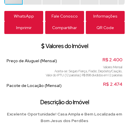
WhatsApp
Fale Conosco
Informações
Imprimir
Compartilhar
QR Code
Valores do Imóvel
R$
2.400
Preço de Aluguel (Mensal)
Valores Mensal
Aceita-se: Seguro Fiança, Fiador, Depósito/Caução,
Valor do IPTU (12 parcelas)
R$
898 divididos em 12 parcelas
R$
2.474
Pacote de Locação (Mensal)
Descrição do Imóvel
Excelente Oportunidade! Casa Ampla e Bem Localizada em
Bom Jesus dos Perdões