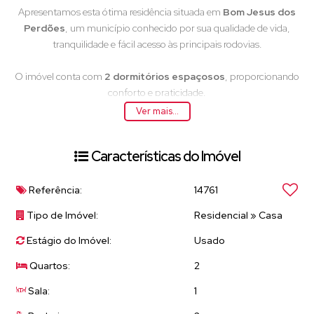
Apresentamos esta ótima residência situada em
Bom Jesus dos
Perdões
, um município conhecido por sua qualidade de vida,
tranquilidade e fácil acesso às principais rodovias.
O imóvel conta com
2 dormitórios espaçosos
, proporcionando
conforto e praticidade.
A
cozinha americana
se integra harmoniosamente com a
sala de
Ver mais...
estar
, criando um ambiente funcional e moderno.
O
banheiro social
possui acabamento refinado e
box de vidro
,
Características do Imóvel
garantindo sofisticação e praticidade no dia a dia.
Um diferencial desta casa é a
lavanderia separada
, que oferece
organização e comodidade, além de um
depósito amplo
, ideal
Referência:
14761
para armazenamento extra.
Tipo de Imóvel:
Residencial
»
Casa
A garagem acomoda
até 3 carros grandes
, proporcionando
segurança e conveniência, com
portão eletrônico
para maior
Estágio do Imóvel:
Usado
conforto.
Quartos:
2
Localização Privilegiada
Sala:
1
Bom Jesus dos Perdões é uma cidade tranquila, com infraestrutura
completa, incluindo escolas, supermercados, farmácias e comércios