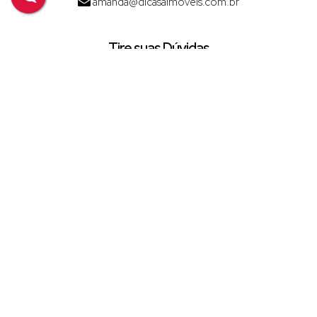
amanda@dicasaimoveis.com.br
Tire suas Dúvidas
Nome:
Email:
Telefone/Celular:
Finalidade:
Mensagem: