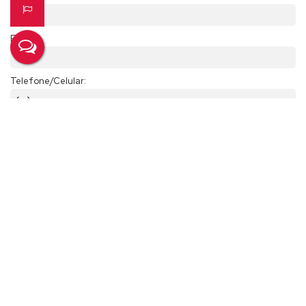
A parte externa da casa tem um amplo quintal com bastante
arvores, atraindo vários tipos de pássaros em toda hora do dia.
Email:
Vem ver essa oportunidade de pertinho, agende um visita com
Telefone/Celular:
nossos corretores.
Finalidade:
Mensagem:
Compartilhar