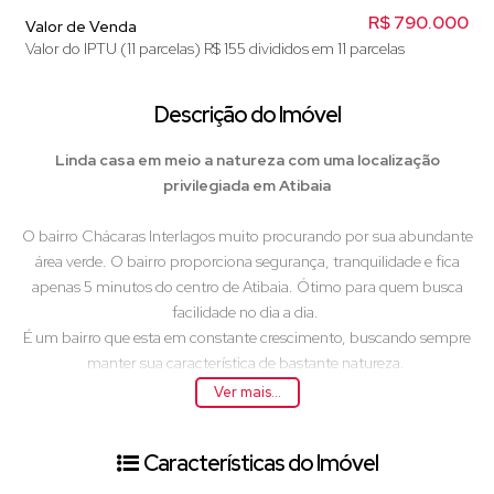
R$
790.000
Valor de Venda
Valor do IPTU (11 parcelas)
R$
155 divididos em 11 parcelas
Descrição do Imóvel
Linda casa em meio a natureza com uma localização
privilegiada em Atibaia
O bairro Chácaras Interlagos muito procurando por sua abundante
área verde. O bairro proporciona segurança, tranquilidade e fica
apenas 5 minutos do centro de Atibaia. Ótimo para quem busca
facilidade no dia a dia.
É um bairro que esta em constante crescimento, buscando sempre
manter sua característica de bastante natureza.
Ver mais...
A casa é um charme só, já na entrada podemos perceber o quão
privativo ela é. Muros altos, impedindo ver qualquer coisa dentro da
Características do Imóvel
casa. Os portões são elétricos.
Entrando na casa podemos ver um projeto lindo com 95m²