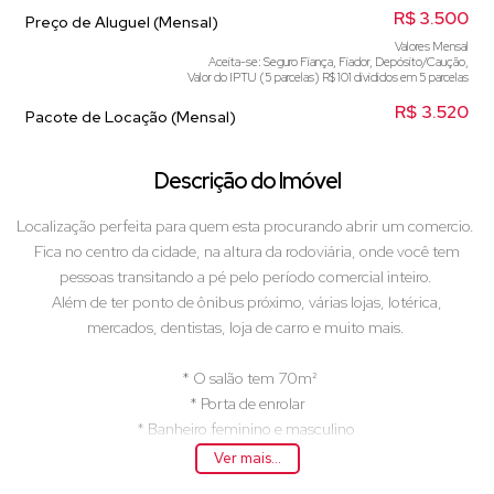
R$
3.500
Preço de Aluguel (Mensal)
Valores Mensal
Aceita-se: Seguro Fiança, Fiador, Depósito/Caução,
Valor do IPTU (5 parcelas)
R$
101 divididos em 5 parcelas
R$
3.520
Pacote de Locação (Mensal)
Descrição do Imóvel
Localização perfeita para quem esta procurando abrir um comercio.
Fica no centro da cidade, na altura da rodoviária, onde você tem
pessoas transitando a pé pelo período comercial inteiro.
Além de ter ponto de ônibus próximo, várias lojas, lotérica,
mercados, dentistas, loja de carro e muito mais.
* O salão tem 70m²
* Porta de enrolar
* Banheiro feminino e masculino
*Despensa
Ver mais...
* Salão sem divisórias.