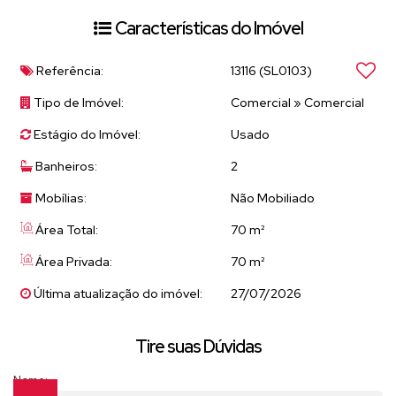
* Pequeno Mezanino
Características do Imóvel
Aceita todas as finalidades de comercio. Consulte as possibilidades
de garantia, tempo de contrato e valor.
Referência:
13116
(SL0103)
Tipo de Imóvel:
Comercial
»
Comercial
Agende uma visita com nossos corretores
Estágio do Imóvel:
Usado
Banheiros:
2
Mobílias:
Não Mobiliado
Área Total:
70 m²
Área Privada:
70 m²
Última atualização do imóvel:
27/07/2026
Tire suas Dúvidas
Nome: