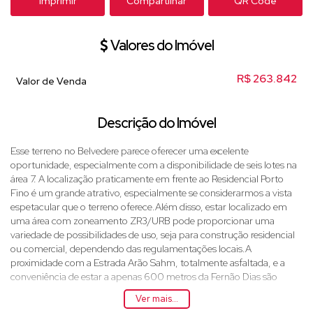
Imprimir
Compartilhar
QR Code
Valores do Imóvel
R$
263.842
Valor de Venda
Descrição do Imóvel
Esse terreno no Belvedere parece oferecer uma excelente
oportunidade, especialmente com a disponibilidade de seis lotes na
área 7. A localização praticamente em frente ao Residencial Porto
Fino é um grande atrativo, especialmente se considerarmos a vista
espetacular que o terreno oferece.Além disso, estar localizado em
uma área com zoneamento ZR3/URB pode proporcionar uma
variedade de possibilidades de uso, seja para construção residencial
ou comercial, dependendo das regulamentações locais.A
proximidade com a Estrada Arão Sahm, totalmente asfaltada, e a
conveniência de estar a apenas 600 metros da Fernão Dias são
pontos positivos que facilitam o acesso e a mobilidade. E com
Ver mais...
apenas 5 km até o Centro da Cidade, 3,5 km da Rodovia Dom Pedro