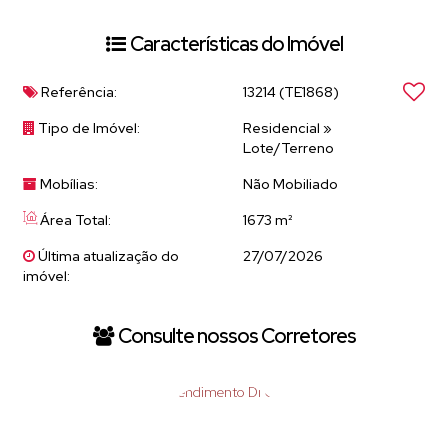
e 7 km de estabelecimentos comerciais importantes como
Atacadão, Roldão, Joli, entre outros, o terreno oferece uma
Características do Imóvel
combinação de tranquilidade e conveniência.Em resumo, esse
terreno no Belvedere parece ser uma oportunidade única para quem
busca uma localização privilegiada, com fácil acesso a importantes
Referência:
13214
(TE1868)
vias e comércios, além de uma vista espetacular para desfrutar.
Tipo de Imóvel:
Residencial
»
Lote/Terreno
Mobílias:
Não Mobiliado
Área Total:
1673 m²
Última atualização do
27/07/2026
imóvel:
Consulte nossos Corretores