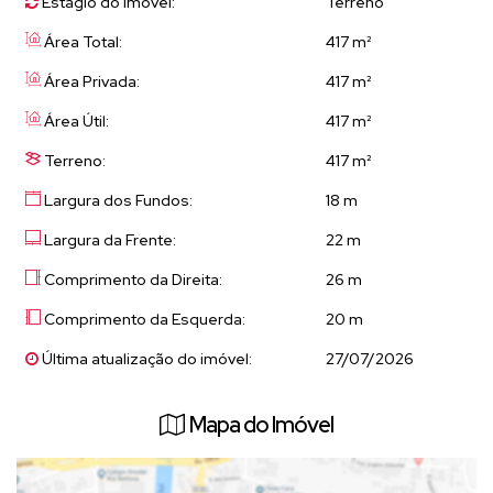
Estágio do Imóvel:
Terreno
Cidade segura e tranquila, conhecida como a terra das flores
Área Total:
417 m²
e morangos.
Visita e Informações:
Área Privada:
417 m²
Agende sua visita e venha conhecer pessoalmente.
Área Útil:
417 m²
Estamos à disposição para fornecer mais informações.
Não perca a oportunidade de investir em qualidade de vida em
Terreno:
417 m²
Atibaia!
Largura dos Fundos:
18 m
Largura da Frente:
22 m
Comprimento da Direita:
26 m
Comprimento da Esquerda:
20 m
Última atualização do imóvel:
27/07/2026
Mapa do Imóvel