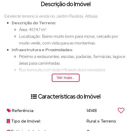
Descrição do Imóvel
Excelente terreno à venda no Jardim Paulista, Atibaia.
Descrição do Terreno:
Área: 417,47 m²
Localização: Bairro muito bom para morar, cercado por
muito verde, com vista para as montanhas.
Infraestrutura e Proximidades:
Próximo a restaurantes, escolas, padarias, farmácias, lagos e
áreas para caminhadas.
Rua tranquila com toda infraestrutura necessária.
Localização Estratégica:
Ver mais...
Apenas 15 minutos da Rodovia Fernão Dias e da Rodovia
Dom Pedro.
Características do Imóvel
8 minutos do centro da cidade.
5 minutos da Alameda Lucas Nogueira Garcez, principal via
gastronômica da cidade, com lojas, bares e comércio em
Referência:
14148
geral.
Tipo de Imóvel:
Rural
»
Terreno
Qualidade de Vida em Atibaia:
Segundo melhor clima do mundo.