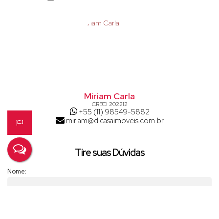
Bares Restaurantes Lanchonetes Seo Dito San Costila Ponto do Peixe
Frito Burger King AppleBee´s McDonald´s
Padarias:Box Café Lége - Cristal
Tudo de melhor em um dos melhores climas do mundo!
Di Casa, o melhor de Atibaia para você!
Miriam Carla
CRECI
202212
+55 (11) 98549-5882
miriam@dicasaimoveis.com.br
Tire suas Dúvidas
Nome:
Email: