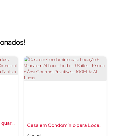
ionados!
Casa de Condomínio com 3 quartos à Venda, Condomínio Residencial e Comercial Fazenda Santa Petronilla - Bragança Paulista
Casa em Condomínio para Locação E Venda em Atibaia - Linda - 3 Suítes - Piscina e Área Gourmet Privativas - 100M da Al. Lucas