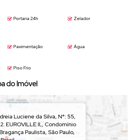
Portaria 24h
Zelador
Pavimentação
Água
Piso Frio
a do Imóvel
dreia Luciene da Silva
,
N°:
55
,
2. EUROVILLE II,
,
Condomínio
Bragança Paulista
,
São Paulo
,
Brasil