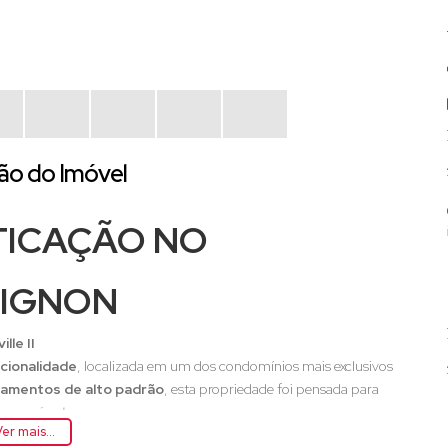
ão do Imóvel
TICAÇÃO NO
VIGNON
lle II
ncionalidade
, localizada em um dos condomínios mais exclusivos
amentos de alto padrão
, esta propriedade foi pensada para
comparável
.
er mais...