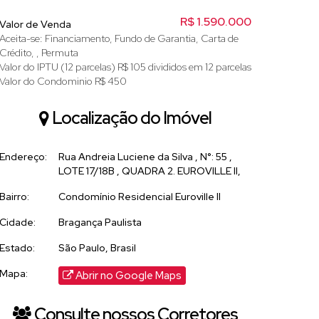
R$
1.590.000
Valor de Venda
Aceita-se: Financiamento, Fundo de Garantia, Carta de
Crédito, , Permuta
Valor do IPTU (12 parcelas)
R$
105 divididos em 12 parcelas
Valor do Condominio
R$
450
Localização do Imóvel
Endereço:
Rua Andreia Luciene da Silva
,
N°:
55
,
LOTE 17/18B , QUADRA 2. EUROVILLE II,
Bairro:
Condomínio Residencial Euroville II
Cidade:
Bragança Paulista
Estado:
São Paulo, Brasil
Mapa:
Abrir no Google Maps
Consulte nossos Corretores