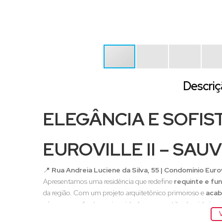
Descriç
ELEGÂNCIA E SOFIS
EUROVILLE II – SAU
📍
Rua Andreia Luciene da Silva, 55 | Condomínio Eurovi
Apresentamos uma residência que redefine
requinte e fu
da região. Com um projeto arquitetônico primoroso e
acab
oferecer
conforto, privacidade e um estilo de vida in
V