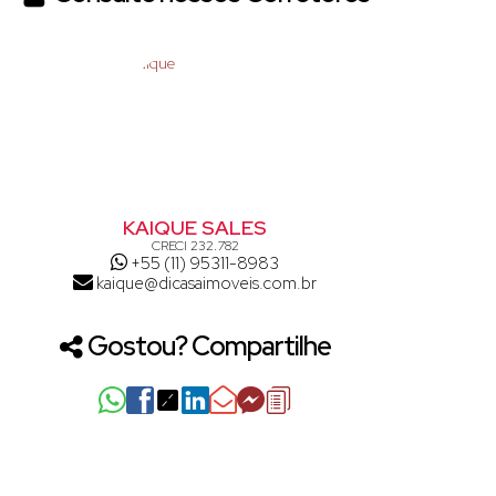
KAIQUE SALES
CRECI
232.782
+55 (11) 95311-8983
kaique@dicasaimoveis.com.br
Gostou? Compartilhe