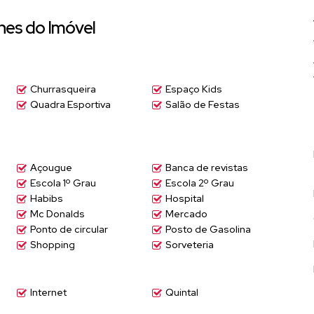
hes do Imóvel
²
lusividade incomparáveis
 suas necessidades
de de uso como depósito
Churrasqueira
Espaço Kids
berto
Quadra Esportiva
Salão de Festas
o dia a dia
ados com estilo
o seu lar
egurança e comodidade
Açougue
Banca de revistas
Escola 1º Grau
Escola 2º Grau
domínios mais desejados da região
Habibs
Hospital
atenção aos mínimos detalhes
Mc Donalds
Mercado
uma sensação de bem-estar única
Ponto de circular
Posto de Gasolina
clusividade se encontram, esta é a escolha ideal.
Shopping
Sorveteria
Internet
Quintal
er esta oportunidade única!