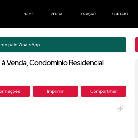
HOME
VENDA
LOCAÇÃO
CONTATO
nto pelo
WhatsApp
à Venda, Condomínio Residencial
formações
Imprimir
Compartilhar