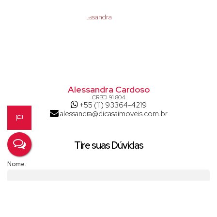
inesquecível no sul de Minas Gerais. Venha desfrutar de tudo o que
este paraíso rural tem a oferecer!
Alessandra Cardoso
CRECI
91.804
+55 (11) 93364-4219
alessandra@dicasaimoveis.com.br
Tire suas Dúvidas
Nome:
Email: