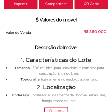
Imprimir
Compartilhar
QR Code
Valores do Imóvel
R$
380.000
Valor de Venda
Descrição do Imóvel
1.
Características do Lote
Tamanho
: 1500 m², ideal para uma chácara com área para
construção, jardins e lazer.
Topografia
: ligeiramente inclinado ou acidentado.
2.
Localização
Endereço
: Localizado a 800 metros da Rodovia Fernão Dias,
frango assado e outlet.
Acessibilidade
: acesso a transporte público, fica a 10 minutos
Ver mais...