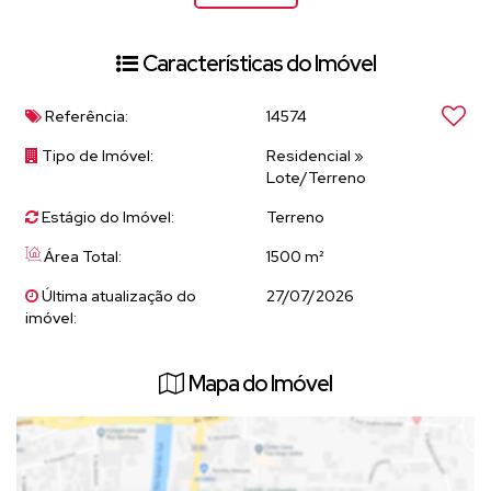
do centro de Atibaia
Vizinhança
: Vizinhança formada por chacaras.
3.
Infraestrutura
Características do Imóvel
Serviços
: Disponibilidade de água, eletricidade e internet na
Referência:
14574
área.
5.
Documentação
Tipo de Imóvel:
Residencial
»
Lote/Terreno
Escritura e Registro
: Tudo Ok
OBS: TEM UMA PEQUENA EDIFICAÇÃO DO FUNDO
Estágio do Imóvel:
Terreno
Área Total:
1500 m²
Venha conferir mais essa oportunidade
Última atualização do
27/07/2026
imóvel:
Mapa do Imóvel